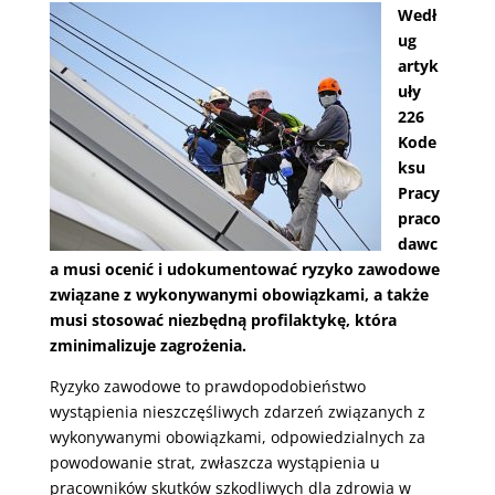
Wedł
ug
artyk
uły
226
Kode
ksu
Pracy
praco
dawc
a musi ocenić i udokumentować ryzyko zawodowe
związane z wykonywanymi obowiązkami, a także
musi stosować niezbędną profilaktykę, która
zminimalizuje zagrożenia.
Ryzyko zawodowe to prawdopodobieństwo
wystąpienia nieszczęśliwych zdarzeń związanych z
wykonywanymi obowiązkami, odpowiedzialnych za
powodowanie strat, zwłaszcza wystąpienia u
pracowników skutków szkodliwych dla zdrowia w