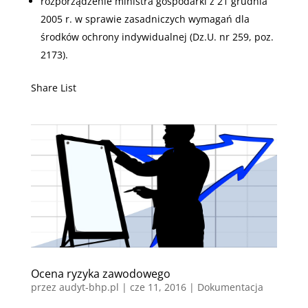
rozporządzenie ministra gospodarki z 21 grudnia
2005 r. w sprawie zasadniczych wymagań dla
środków ochrony indywidualnej (Dz.U. nr 259, poz.
2173).
Share List
Ocena ryzyka zawodowego
przez
audyt-bhp.pl
|
cze 11, 2016
|
Dokumentacja