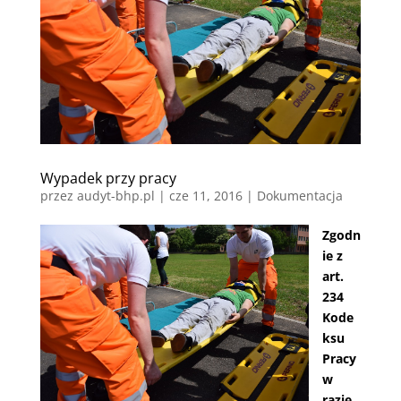
Wypadek przy pracy
przez
audyt-bhp.pl
|
cze 11, 2016
|
Dokumentacja
Zgodn
ie z
art.
234
Kode
ksu
Pracy
w
razie