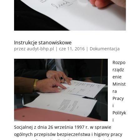
Instrukcje stanowiskowe
przez
audyt-bhp.pl
|
cze 11, 2016
|
Dokumentacja
Rozpo
rządz
enie
Minist
ra
Pracy
i
Polityk
i
Socjalnej z dnia 26 września 1997 r. w sprawie
ogólnych przepisów bezpieczeństwa i higieny pracy