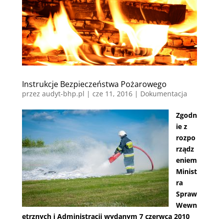
Instrukcje Bezpieczeństwa Pożarowego
przez
audyt-bhp.pl
|
cze 11, 2016
|
Dokumentacja
Zgodn
ie z
rozpo
rządz
eniem
Minist
ra
Spraw
Wewn
ętrznych i Administracji wydanym 7 czerwca 2010