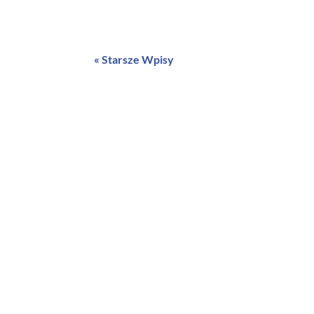
« Starsze Wpisy
Szkolenia
Warszawa, Legionowo, 