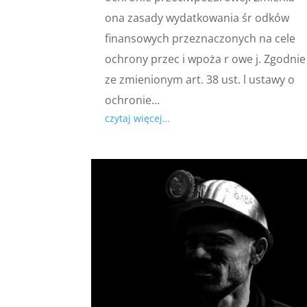
ona zasady wydatkowania śr odków
finansowych przeznaczonych na cele
ochrony przec i wpoża r owe j. Zgodnie
ze zmienionym art. 38 ust. l ustawy o
ochronie…
czytaj więcej…