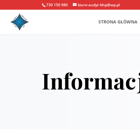
730 150 980
biuro-audyt-bhp@wp.pl
STRONA GŁÓWNA
Informac