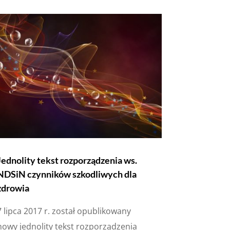
Jednolity tekst rozporządzenia ws.
NDSiN czynników szkodliwych dla
zdrowia
7 lipca 2017 r. został opublikowany
nowy jednolity tekst rozporządzenia