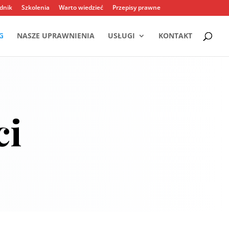
dnik
Szkolenia
Warto wiedzieć
Przepisy prawne
G
NASZE UPRAWNIENIA
USŁUGI
KONTAKT
ci