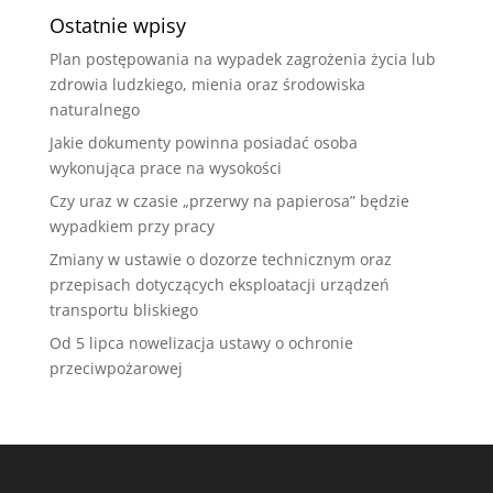
Ostatnie wpisy
Plan postępowania na wypadek zagrożenia życia lub
zdrowia ludzkiego, mienia oraz środowiska
naturalnego
Jakie dokumenty powinna posiadać osoba
wykonująca prace na wysokości
Czy uraz w czasie „przerwy na papierosa” będzie
wypadkiem przy pracy
Zmiany w ustawie o dozorze technicznym oraz
przepisach dotyczących eksploatacji urządzeń
transportu bliskiego
Od 5 lipca nowelizacja ustawy o ochronie
przeciwpożarowej