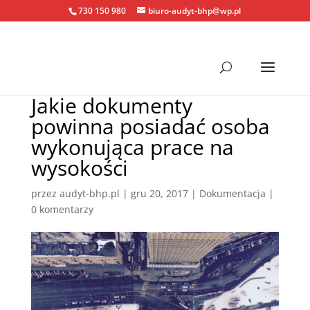
730 150 980
biuro-audyt-bhp@wp.pl
Jakie dokumenty
powinna posiadać osoba
wykonująca prace na
wysokości
przez
audyt-bhp.pl
|
gru 20, 2017
|
Dokumentacja
|
0 komentarzy