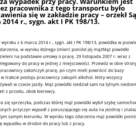
 za wypadek przy pracy. Warunkiem jest
zez pracownika z tego transportu było
wienia się w zakładzie pracy – orzekł S
014 r., sygn. akt I PK 198/13.
wyroku z 6 marca 2014 r., sygn. akt I PK 198/13, powódka w pozwi
darzenia, w wyniku którego śmierć poniósł jej mążMąż powódki
ieleni na podstawie umowy o pracę. 29 listopada 2007 r. wraz z
elegowany do pracy w jednej z miejscowości. Przewóz w obie stron
pracownicy zakończyli pracę, po czym mieli powrócić do bazy
rakcie postoju pracownicy zakupili alkohol, który wszyscy
ywali w czasie jazdy. Mąż powódki siedział sam na tylnym siedze
li z przodu, obok kierowcy.
a się sprzeczka, podczas której mąż powódki wybił szybę samocho
nych przyczyn wypadł z poruszającego się auta na jezdnię i znala
tym samym kierunku. W wyniku tego zdarzenia mąż powódki ponió
tę wypadku w drodze do pracy lub z pracy.