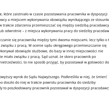
e, które zaistniało w czasie pozostawania pracownika w dyspozycji
awcy a miejscem wykonywania obowiązku wynikającego ze stosunk
 w trakcie zdarzenia przemieszczać się między siedzibą pracodawcy
ub odwrotnie – z miejsca wykonywania pracy do siedziby pracodaw
czanie się pracownika między tymi dwoma miejscami, lecz tylko o 
m związku z pracą. W ocenie sądu okręgowego przemieszczanie się
ykonywał obowiązki służbowe, do bazy w innej miejscowości nie
e miało związku z pracą. Sąd uznał, że skoro pracownik po
ietrzeźwości, to nie sposób przyjąć, by pozostawał w gotowości d
owyższy wyrok do Sądu Najwyższego. Podkreśliła w niej, że śmierć
 doszło do niej w trakcie powrotu pracownika do siedziby
edy to poszkodowany pracownik pozostawał w dyspozycji pracodawc