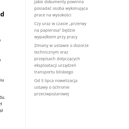
Jakie dokumenty powinna
posiadać osoba wykonująca
ąd
prace na wysokości
Czy uraz w czasie „przerwy
na papierosa” będzie
wypadkiem przy pracy
e
Zmiany w ustawie o dozorze
technicznym oraz
przepisach dotyczących
y
eksploatacji urządzeń
transportu bliskiego
niu
Od 5 lipca nowelizacja
ustawy o ochronie
przeciwpożarowej
du.
zł
sł