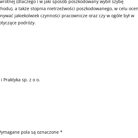
wrotnej (dlaczego i w jaki sposób poszkodowany wybił szybę
odu), a także stopnia nietrzeźwości poszkodowanego, w celu ocen
onywać jakiekolwiek czynności pracownicze oraz czy w ogóle był w
otyczące podróży.
Praktyka sp. z o o.
ymagane pola są oznaczone
*