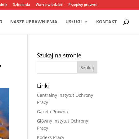
dnik
Szkolenia
Warto wiedzieć
Przepisy prawne
G
NASZE UPRAWNIENIA
USŁUGI
KONTAKT
Szukaj na stronie
y
Linki
Centralny Instytut Ochrony
Pracy
Gazeta Prawna
Główny Instytut Ochrony
Pracy
Kodeks Pracy