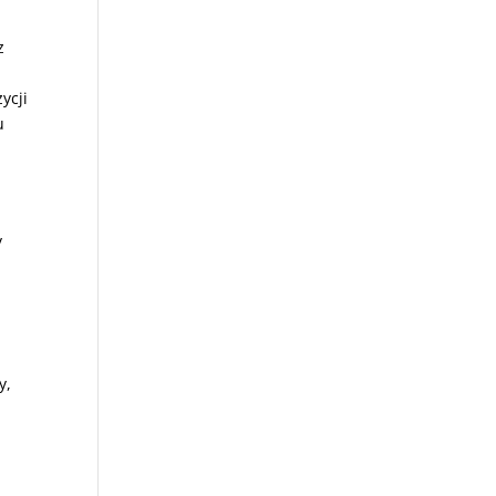
z
ycji
u
y
y,