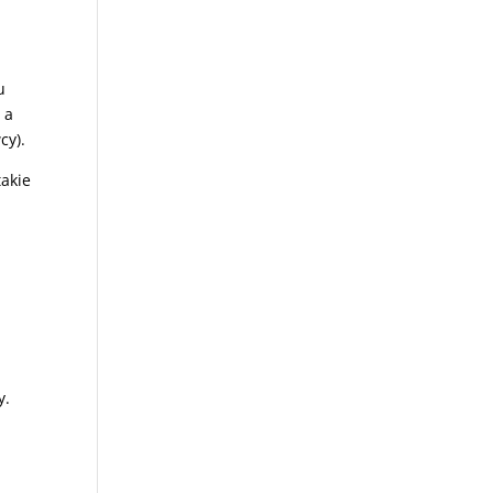
u
 a
cy).
takie
o
y.