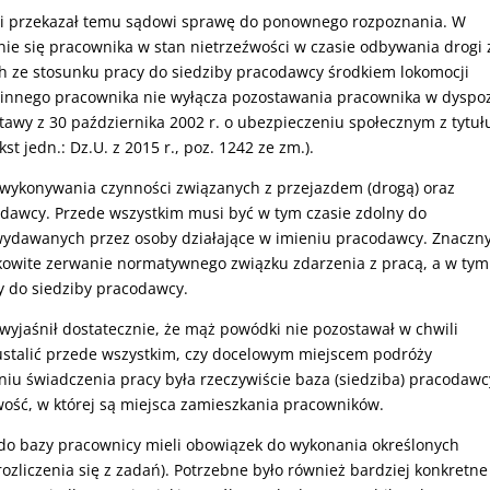
 i przekazał temu sądowi sprawę do ponownego rozpoznania. W
ie się pracownika w stan nietrzeźwości w czasie odbywania drogi 
 ze stosunku pracy do siedziby pracodawcy środkiem lokomocji
innego pracownika nie wyłącza pozostawania pracownika w dyspoz
stawy z 30 października 2002 r. o ubezpieczeniu społecznym z tytuł
 jedn.: Dz.U. z 2015 r., poz. 1242 ze zm.).
 wykonywania czynności związanych z przejazdem (drogą) oraz
odawcy. Przede wszystkim musi być w tym czasie zdolny do
ydawanych przez osoby działające w imieniu pracodawcy. Znaczn
kowite zerwanie normatywnego związku zdarzenia z pracą, a w tym
y do siedziby pracodawcy.
yjaśnił dostatecznie, że mąż powódki nie pozostawał w chwili
ustalić przede wszystkim, czy docelowym miejscem podróży
u świadczenia pracy była rzeczywiście baza (siedziba) pracodawc
owość, w której są miejsca zamieszkania pracowników.
e do bazy pracownicy mieli obowiązek do wykonania określonych
ozliczenia się z zadań). Potrzebne było również bardziej konkretne