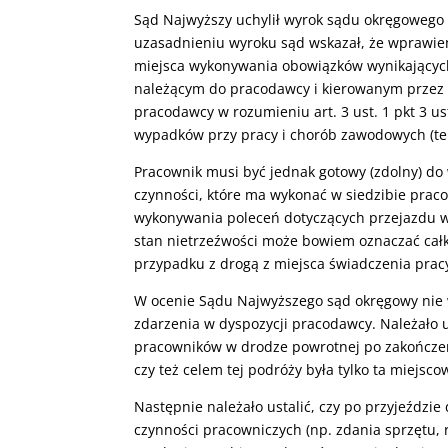
Sąd Najwyższy uchylił wyrok sądu okręgowego
uzasadnieniu wyroku sąd wskazał, że wprawien
miejsca wykonywania obowiązków wynikających
należącym do pracodawcy i kierowanym przez 
pracodawcy w rozumieniu art. 3 ust. 1 pkt 3 u
wypadków przy pracy i chorób zawodowych (tekst
Pracownik musi być jednak gotowy (zdolny) do
czynności, które ma wykonać w siedzibie prac
wykonywania poleceń dotyczących przejazdu w
stan nietrzeźwości może bowiem oznaczać cał
przypadku z drogą z miejsca świadczenia prac
W ocenie Sądu Najwyższego sąd okręgowy nie w
zdarzenia w dyspozycji pracodawcy. Należało 
pracowników w drodze powrotnej po zakończeni
czy też celem tej podróży była tylko ta miejsc
Następnie należało ustalić, czy po przyjeździ
czynności pracowniczych (np. zdania sprzętu, r