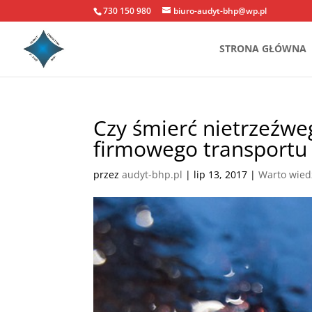
730 150 980
biuro-audyt-bhp@wp.pl
STRONA GŁÓWNA
Czy śmierć nietrzeźwe
firmowego transportu
przez
audyt-bhp.pl
|
lip 13, 2017
|
Warto wied