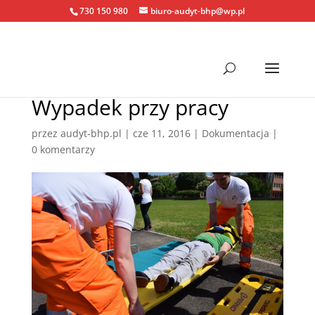
730 150 980
biuro-audyt-bhp@wp.pl
Wypadek przy pracy
przez
audyt-bhp.pl
|
cze 11, 2016
|
Dokumentacja
|
0 komentarzy