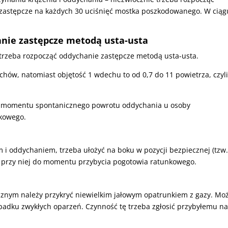
 zastępcze na każdych 30 uciśnięć mostka poszkodowanego. W ciąg
nie zastępcze metodą usta-usta
, trzeba rozpocząć oddychanie zastępcze metodą usta-usta.
hów, natomiast objętość 1 wdechu to od 0,7 do 11 powietrza, czyl
o momentu spontanicznego powrotu oddychania u osoby
nkowego.
 oddychaniem, trzeba ułożyć na boku w pozycji bezpiecznej (tzw
ać przy niej do momentu przybycia pogotowia ratunkowego.
cznym należy przykryć niewielkim jałowym opatrunkiem z gazy. Mo
zypadku zwykłych oparzeń. Czynność tę trzeba zgłosić przybyłemu n