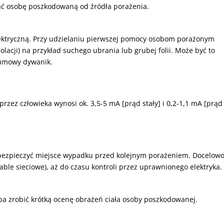
ać osobę poszkodowaną od źródła porażenia.
lektryczną. Przy udzielaniu pierwszej pomocy osobom porażonym
acji) na przykład suchego ubrania lub grubej folii. Może być to
 gumowy dywanik.
zez człowieka wynosi ok. 3,5-5 mA [prąd stały] i 0,2-1,1 mA [prąd
bezpieczyć miejsce wypadku przed kolejnym porażeniem. Docelow
 kable sieciowe), aż do czasu kontroli przez uprawnionego elektryka.
ba zrobić krótką ocenę obrażeń ciała osoby poszkodowanej.