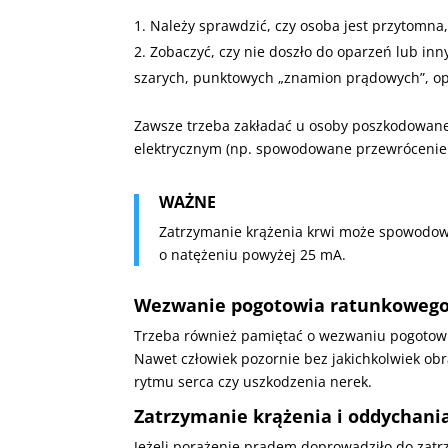
Należy sprawdzić, czy osoba jest przytomna
Zobaczyć, czy nie doszło do oparzeń lub inn
szarych, punktowych „znamion prądowych”, op
Zawsze trzeba zakładać u osoby poszkodowan
elektrycznym (np. spowodowane przewrócenie
WAŻNE
Zatrzymanie krążenia krwi może spowodowa
o natężeniu powyżej 25 mA.
Wezwanie pogotowia ratunkoweg
Trzeba również pamiętać o wezwaniu pogotow
Nawet człowiek pozornie bez jakichkolwiek ob
rytmu serca czy uszkodzenia nerek.
Zatrzymanie krążenia i oddychania
Jeżeli porażenie prądem doprowadziło do zatr