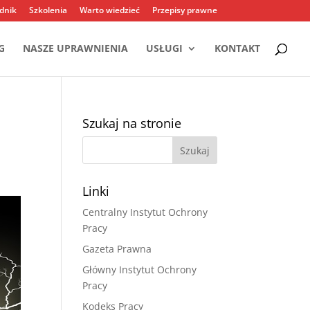
dnik
Szkolenia
Warto wiedzieć
Przepisy prawne
G
NASZE UPRAWNIENIA
USŁUGI
KONTAKT
Szukaj na stronie
Linki
Centralny Instytut Ochrony
Pracy
Gazeta Prawna
Główny Instytut Ochrony
Pracy
Kodeks Pracy