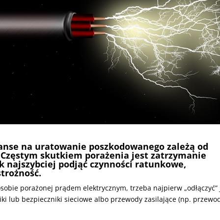
anse na uratowanie poszkodowanego zależą od
 Częstym skutkiem porażenia jest zatrzymanie
ak najszybciej podjąć czynności ratunkowe,
trożność.
sobie porażonej prądem elektrycznym, trzeba najpierw „odłączyć” 
iki lub bezpieczniki sieciowe albo przewody zasilające (np. przewo