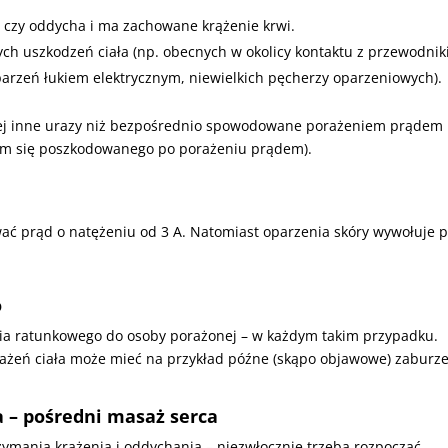
, czy oddycha i ma zachowane krążenie krwi.
ych uszkodzeń ciała (np. obecnych w okolicy kontaktu z przewodnik
arzeń łukiem elektrycznym, niewielkich pęcherzy oparzeniowych).
ej inne urazy niż bezpośrednio spowodowane porażeniem prądem
m się poszkodowanego po porażeniu prądem).
ć prąd o natężeniu od 3 A. Natomiast oparzenia skóry wywołuje 
o
ia ratunkowego do osoby porażonej – w każdym takim przypadku.
rażeń ciała może mieć na przykład późne (skąpo objawowe) zaburz
 – pośredni masaż serca
zymania krążenia i oddychania – niezwłocznie trzeba rozpocząć