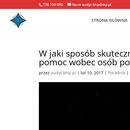
730 150 980
biuro-audyt-bhp@wp.pl
STRONA GŁÓWNA
W jaki sposób skutecz
pomoc wobec osób po
przez
audyt-bhp.pl
|
lut 10, 2017
|
Poradnik
|