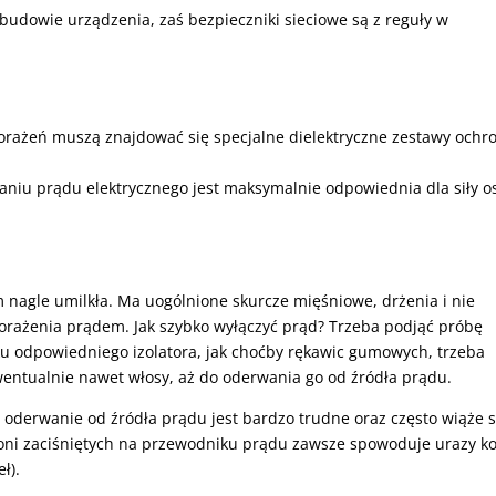
obudowie urządzenia, zaś bezpieczniki sieciowe są z reguły w
orażeń muszą znajdować się specjalne dielektryczne zestawy ochr
aniu prądu elektrycznego jest maksymalnie odpowiednia dla siły o
 nagle umilkła. Ma uogólnione skurcze mięśniowe, drżenia i nie
porażenia prądem. Jak szybko wyłączyć prąd? Trzeba podjąć próbę
raku odpowiedniego izolatora, jak choćby rękawic gumowych, trzeba
entualnie nawet włosy, aż do oderwania go od źródła prądu.
 i oderwanie od źródła prądu jest bardzo trudne oraz często wiąże s
oni zaciśniętych na przewodniku prądu zawsze spowoduje urazy ko
ł).