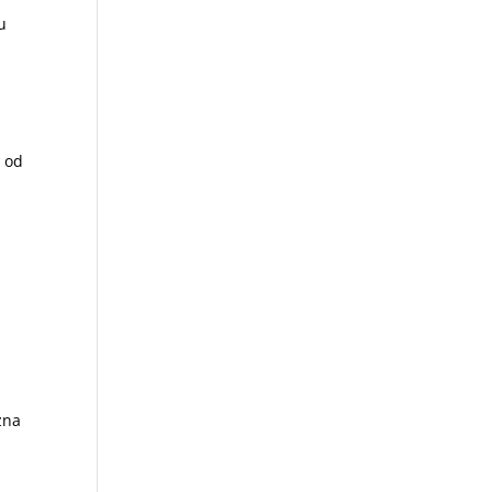
u
i od
.
żna
a