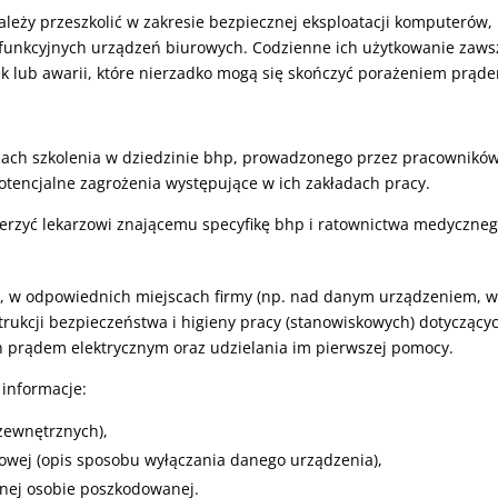
eży przeszkolić w zakresie bezpiecznej eksploatacji komputerów,
lofunkcyjnych urządzeń biurowych. Codzienne ich użytkowanie zaws
rek lub awarii, które nierzadko mogą się skończyć porażeniem prąd
mach szkolenia w dziedzinie bhp, prowadzonego przez pracownikó
potencjalne zagrożenia występujące w ich zakładach pracy.
erzyć lekarzowi znającemu specyfikę bhp i ratownictwa medyczneg
, w odpowiednich miejscach firmy (np. nad danym urządzeniem, 
rukcji bezpieczeństwa i higieny pracy (stanowiskowych) dotyczący
 prądem elektrycznym oraz udzielania im pierwszej pomocy.
 informacje:
zewnętrznych),
owej (opis sposobu wyłączania danego urządzenia),
nej osobie poszkodowanej.