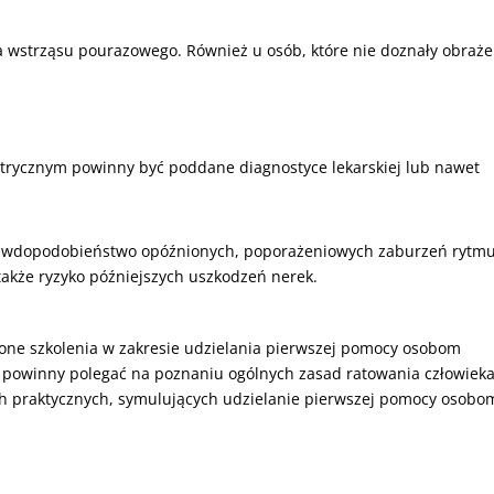
ia wstrząsu pourazowego. Również u osób, które nie doznały obraż
trycznym powinny być poddane diagnostyce lekarskiej lub nawet
prawdopodobieństwo opóźnionych, poporażeniowych zaburzeń rytm
e także ryzyko późniejszych uszkodzeń nerek.
one szkolenia w zakresie udzielania pierwszej pomocy osobom
 powinny polegać na poznaniu ogólnych zasad ratowania człowiek
h praktycznych, symulujących udzielanie pierwszej pomocy osobo