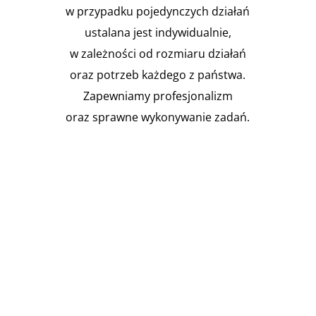
w przypadku pojedynczych działań
ustalana jest indywidualnie,
w zależności od rozmiaru działań
oraz potrzeb każdego z państwa.
Zapewniamy profesjonalizm
oraz sprawne wykonywanie zadań.

Instalacja Przejść i przepustów
pożarowych
Zgodnie z obowiązującymi
przepisami prawa budowlanego,
budynki muszą być...