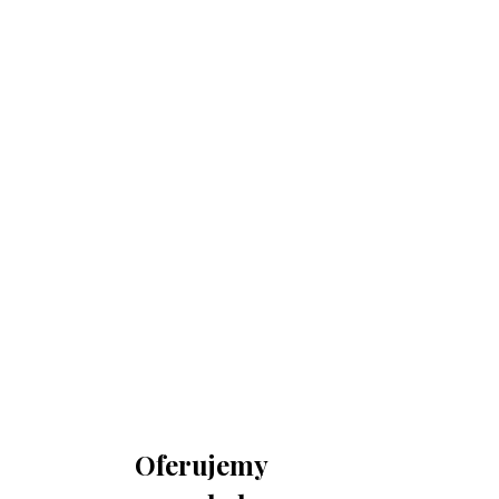
730 150 980
biuro-audyt-bhp@wp.pl
Zapraszamy do biura
Biuro Obsługi Firm AUDYT-BHP
NIP: 5681116165
05-190 Nasielsk
ul.Kościuszki 39
Oferujemy