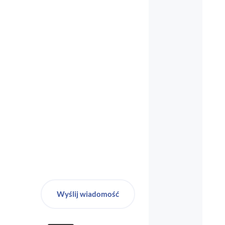
biuro-audyt-bhp@wp.pl
Wyślij wiadomość