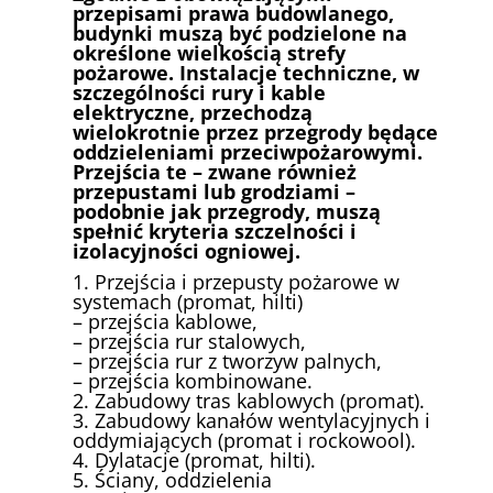
przepisami prawa budowlanego,
budynki muszą być podzielone na
określone wielkością strefy
pożarowe. Instalacje techniczne, w
szczególności rury i kable
elektryczne, przechodzą
wielokrotnie przez przegrody będące
oddzieleniami przeciwpożarowymi.
Przejścia te – zwane również
przepustami lub grodziami –
podobnie jak przegrody, muszą
spełnić kryteria szczelności i
izolacyjności ogniowej.
1. Przejścia i przepusty pożarowe w
systemach (promat, hilti)
– przejścia kablowe,
– przejścia rur stalowych,
– przejścia rur z tworzyw palnych,
– przejścia kombinowane.
2. Zabudowy tras kablowych (promat).
3. Zabudowy kanałów wentylacyjnych i
oddymiających (promat i rockowool).
4. Dylatacje (promat, hilti).
5. Ściany, oddzielenia