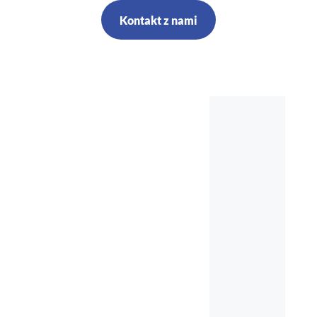
Kontakt z nami
Szkolenia,
kursy, audyt,
doradztwo,
nadzór