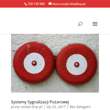
730 150 980
biuro-audyt-bhp@wp.pl
Systemy Sygnalizacji Pożarowej
przez
audyt-bhp.pl
|
sty 23, 2017
| Bez kategorii