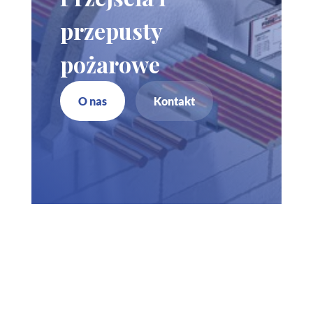
przepusty
pożarowe
O nas
Kontakt
Zadzwoń do nas
730 150 980
biuro-audyt-bhp@wp.pl