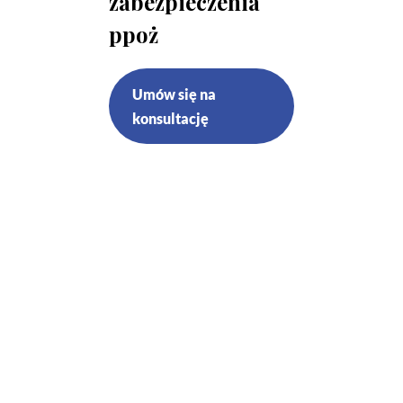
zabezpieczenia
ppoż
Umów się na
konsultację
Przeglądy techniczne i
czynności konserwacyjne