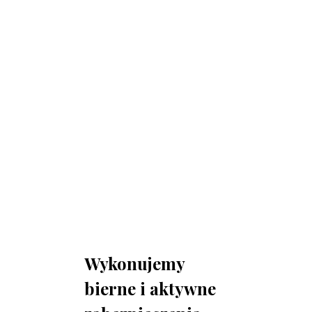
Zapraszamy do biura
Biuro Obsługi Firm AUDYT-BHP
NIP: 5681116165
05-190 Nasielsk
ul.Kościuszki 39
Wykonujemy
bierne i aktywne