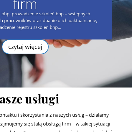
firm
 bhp, prowadzenie szkoleń bhp – wstępnych
h pracowników oraz dbanie o ich uaktualnianie,
dzenie rejestru szkoleń bhp...
czytaj więcej
asze usługi
taktu i skorzystania z naszych usług – działamy
jmujemy się stałą obsługą firm – w takiej sytuacji