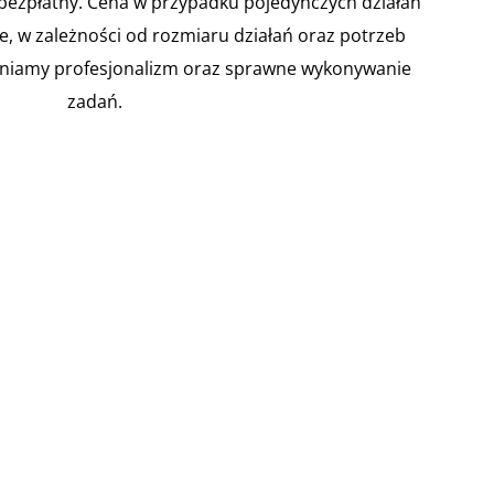
 bezpłatny. Cena w przypadku pojedynczych działań
ie, w zależności od rozmiaru działań oraz potrzeb
niamy profesjonalizm oraz sprawne wykonywanie
zadań.



 ryzyka
Zarządzanie
Instrukcje
dowego
kryzysowe w
Bezpieczeńst
szkole
wa
 artykuły
Pożarowego
Kodeksu
Zakres działań w
racy
sytuacjach
Zgodnie z
awca musi
kryzysowych
rozporządzeniem
nić i
mogących
Ministra Spraw
mentować
wystąpić w
Wewnętrznych i