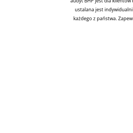
audyt BHP jest dla klientów
ustalana jest indywidualn
każdego z państwa. Zapew

Instalacja
Ocena
Przejść i
zawo
przepustów
Według
pożarowych
226 
P
Zgodnie z
pracod
obowiązującymi
oce
przepisami
udoku
prawa