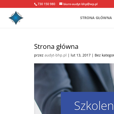
730 150 980
biuro-audyt-bhp@wp.pl
STRONA GŁÓWNA
Strona główna
przez
audyt-bhp.pl
|
lut 13, 2017
| Bez kategor
Szkolen