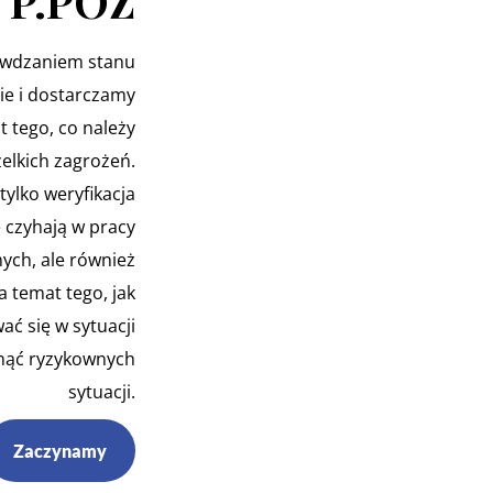
 P.POŻ
awdzaniem stanu
ie i dostarczamy
t tego, co należy
elkich zagrożeń.
tylko weryfikacja
 czyhają w pracy
ych, ale również
 temat tego, jak
ć się w sytuacji
knąć ryzykownych
sytuacji.
Zaczynamy