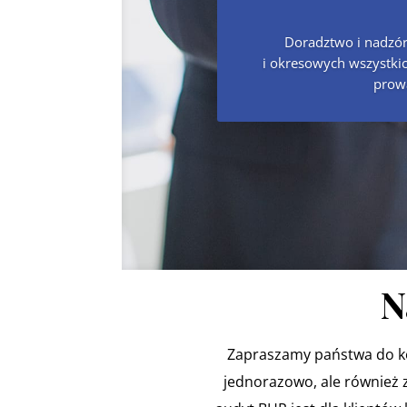
Doradztwo i nadzór
i okresowych wszystkic
prowa
N
Zapraszamy państwa do kon
jednorazowo, ale również za