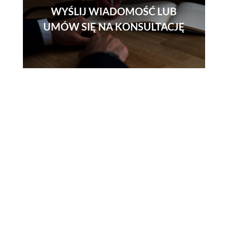
WYŚLIJ WIADOMOŚĆ LUB
UMÓW SIĘ NA KONSULTACJĘ
Skontaktuj się z
nami
Telefon
730 150 980
Email
biuro-audyt-bhp@wp.pl