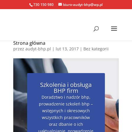
730 150 980
biuro-audyt-bhp@wp.pl
Strona główna
przez
audyt-bhp.pl
|
lut 13, 2017
| Bez kategorii
Szkolenia i obsługa
BHP firm
Doradztwo i nadzór bhp,
prowadzenie szkoleń bhp –
wstępnych i okresowych
wszystkich pracowników
oraz dbanie o ich
uaktualnianie, prowadzenie