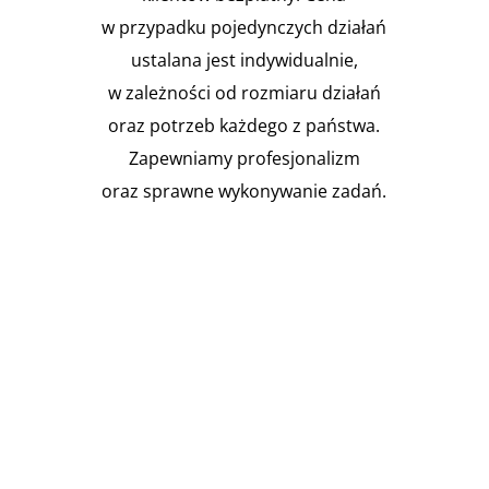
w przypadku pojedynczych działań
ustalana jest indywidualnie,
w zależności od rozmiaru działań
oraz potrzeb każdego z państwa.
Zapewniamy profesjonalizm
oraz sprawne wykonywanie zadań.

Instalacja Przejść i przepustów
pożarowych
Zgodnie z obowiązującymi
przepisami prawa budowlanego,
budynki muszą być...