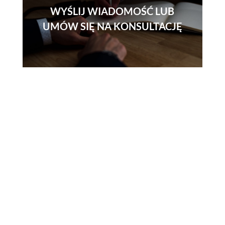
WYŚLIJ WIADOMOŚĆ LUB
UMÓW SIĘ NA KONSULTACJĘ
Skontaktuj się z
nami
Telefon
730 150 980
Email
biuro-audyt-bhp@wp.pl