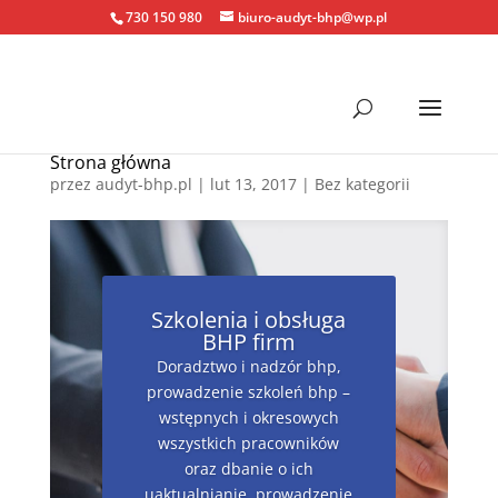
730 150 980
biuro-audyt-bhp@wp.pl
Strona główna
przez
audyt-bhp.pl
|
lut 13, 2017
| Bez kategorii
Szkolenia i obsługa
BHP firm
Doradztwo i nadzór bhp,
prowadzenie szkoleń bhp –
wstępnych i okresowych
wszystkich pracowników
oraz dbanie o ich
uaktualnianie, prowadzenie