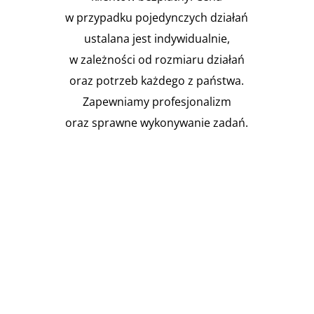
w przypadku pojedynczych działań
ustalana jest indywidualnie,
w zależności od rozmiaru działań
oraz potrzeb każdego z państwa.
Zapewniamy profesjonalizm
oraz sprawne wykonywanie zadań.

Instalacja Przejść i przepustów
pożarowych
Zgodnie z obowiązującymi
przepisami prawa budowlanego,
budynki muszą być...