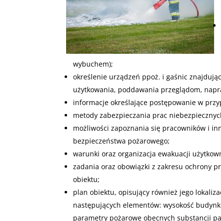
wybuchem);
określenie urządzeń ppoż. i gaśnic znajdują
użytkowania, poddawania przeglądom, napr
informacje określające postępowanie w prz
metody zabezpieczania prac niebezpieczny
możliwości zapoznania się pracowników i inn
bezpieczeństwa pożarowego;
warunki oraz organizacja ewakuacji użytkow
zadania oraz obowiązki z zakresu ochrony p
obiektu;
plan obiektu, opisujący również jego lokaliz
następujących elementów: wysokość budynku 
parametry pożarowe obecnych substancji pa