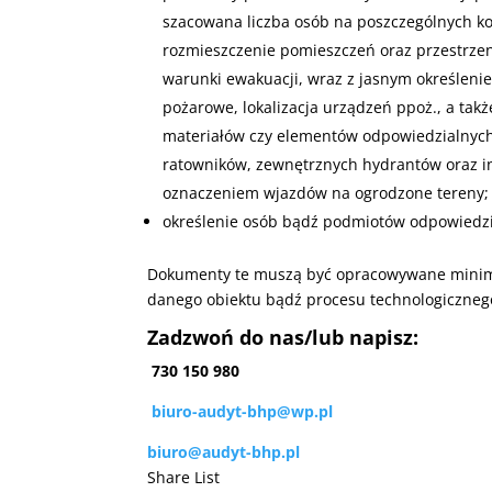
szacowana liczba osób na poszczególnych ko
rozmieszczenie pomieszczeń oraz przestrze
warunki ewakuacji, wraz z jasnym określeni
pożarowe, lokalizacja urządzeń ppoż., a tak
materiałów czy elementów odpowiedzialnych
ratowników, zewnętrznych hydrantów oraz in
oznaczeniem wjazdów na ogrodzone tereny;
określenie osób bądź podmiotów odpowiedzi
Dokumenty te muszą być opracowywane minimu
danego obiektu bądź procesu technologiczneg
Zadzwoń do nas/lub napisz:
730 150 980
biuro-audyt-bhp@wp.pl
biuro@audyt-bhp.pl
Share List