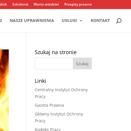
dnik
Szkolenia
Warto wiedzieć
Przepisy prawne
G
NASZE UPRAWNIENIA
USŁUGI
KONTAKT
Szukaj na stronie
Linki
Centralny Instytut Ochrony
Pracy
Gazeta Prawna
Główny Instytut Ochrony
Pracy
Kodeks Pracy