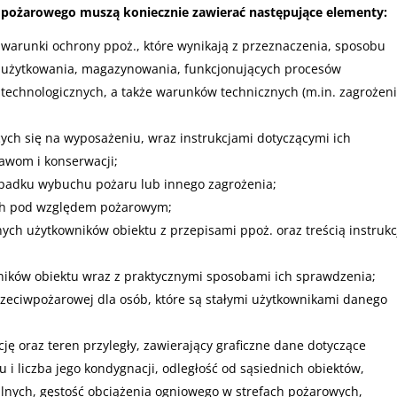
pożarowego muszą koniecznie zawierać następujące elementy:
warunki ochrony ppoż., które wynikają z przeznaczenia, sposobu
użytkowania, magazynowania, funkcjonujących procesów
technologicznych, a także warunków technicznych (m.in. zagrożen
cych się na wyposażeniu, wraz instrukcjami dotyczącymi ich
awom i konserwacji;
ypadku wybuchu pożaru lub innego zagrożenia;
ch pod względem pożarowym;
ych użytkowników obiektu z przepisami ppoż. oraz treścią instrukc
ników obiektu wraz z praktycznymi sposobami ich sprawdzenia;
rzeciwpożarowej dla osób, które są stałymi użytkownikami danego
ację oraz teren przyległy, zawierający graficzne dane dotyczące
i liczba jego kondygnacji, odległość od sąsiednich obiektów,
lnych, gęstość obciążenia ogniowego w strefach pożarowych,