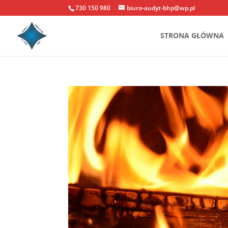
730 150 980
biuro-audyt-bhp@wp.pl
STRONA GŁÓWNA