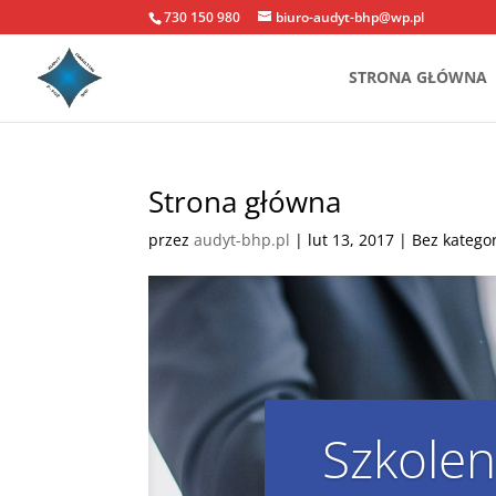
730 150 980
biuro-audyt-bhp@wp.pl
STRONA GŁÓWNA
Strona główna
przez
audyt-bhp.pl
|
lut 13, 2017
| Bez kategor
Szkolen