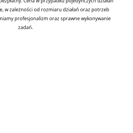
 bezpłatny. Cena w przypadku pojedynczych działań
ie, w zależności od rozmiaru działań oraz potrzeb
niamy profesjonalizm oraz sprawne wykonywanie
zadań.



 ryzyka
Zarządzanie
Instrukcje
dowego
kryzysowe w
Bezpieczeńst
szkole
wa
 artykuły
Pożarowego
Kodeksu
Zakres działań w
racy
sytuacjach
Zgodnie z
awca musi
kryzysowych
rozporządzeniem
nić i
mogących
Ministra Spraw
mentować
wystąpić w
Wewnętrznych i