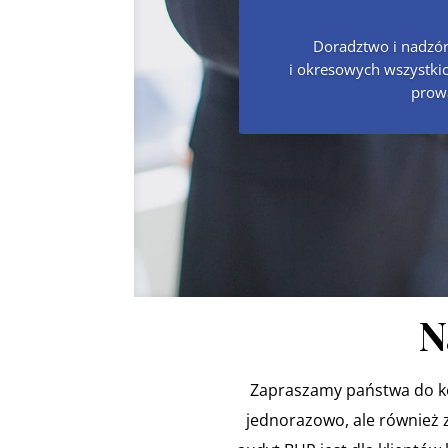
Doradztwo i nadzór
i okresowych wszystkic
prowa
N
Zapraszamy państwa do kon
jednorazowo, ale również za