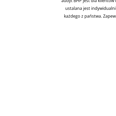
audyt BHP jest dla klientów
ustalana jest indywidualn
każdego z państwa. Zapew

Instalacja
Ocena
Przejść i
zawo
przepustów
Według
pożarowych
226 
P
Zgodnie z
pracod
obowiązującymi
oce
przepisami
udoku
prawa