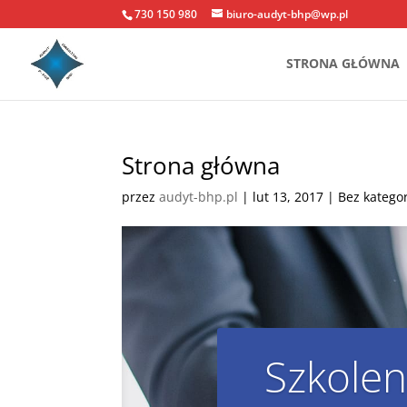
730 150 980
biuro-audyt-bhp@wp.pl
STRONA GŁÓWNA
Strona główna
przez
audyt-bhp.pl
|
lut 13, 2017
| Bez kategor
Szkolen