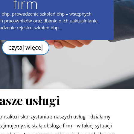
firm
 bhp, prowadzenie szkoleń bhp – wstępnych
h pracowników oraz dbanie o ich uaktualnianie,
dzenie rejestru szkoleń bhp...
czytaj więcej
asze usługi
taktu i skorzystania z naszych usług – działamy
jmujemy się stałą obsługą firm – w takiej sytuacji