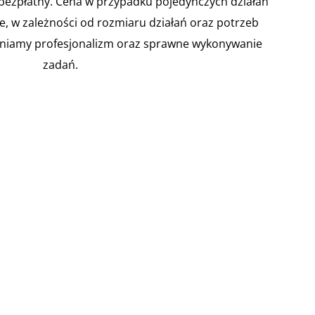
 bezpłatny. Cena w przypadku pojedynczych działań
ie, w zależności od rozmiaru działań oraz potrzeb
niamy profesjonalizm oraz sprawne wykonywanie
zadań.



 ryzyka
Zarządzanie
Instrukcje
dowego
kryzysowe w
Bezpieczeńst
szkole
wa
 artykuły
Pożarowego
Kodeksu
Zakres działań w
racy
sytuacjach
Zgodnie z
awca musi
kryzysowych
rozporządzeniem
nić i
mogących
Ministra Spraw
mentować
wystąpić w
Wewnętrznych i