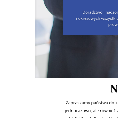
Doradztwo i nadzór
i okresowych wszystkic
prowa
N
Zapraszamy państwa do kon
jednorazowo, ale również za