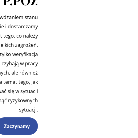
 P.POŻ
awdzaniem stanu
ie i dostarczamy
t tego, co należy
elkich zagrożeń.
tylko weryfikacja
 czyhają w pracy
ych, ale również
 temat tego, jak
ć się w sytuacji
knąć ryzykownych
sytuacji.
Zaczynamy