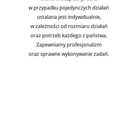
w przypadku pojedynczych działań
ustalana jest indywidualnie,
w zależności od rozmiaru działań
oraz potrzeb każdego z państwa.
Zapewniamy profesjonalizm
oraz sprawne wykonywanie zadań.

Instalacja Przejść i przepustów
pożarowych
Zgodnie z obowiązującymi
przepisami prawa budowlanego,
budynki muszą być...