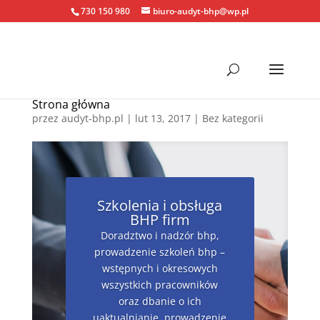
730 150 980
biuro-audyt-bhp@wp.pl
Strona główna
przez
audyt-bhp.pl
|
lut 13, 2017
| Bez kategorii
Szkolenia i obsługa
BHP firm
Doradztwo i nadzór bhp,
prowadzenie szkoleń bhp –
wstępnych i okresowych
wszystkich pracowników
oraz dbanie o ich
uaktualnianie, prowadzenie