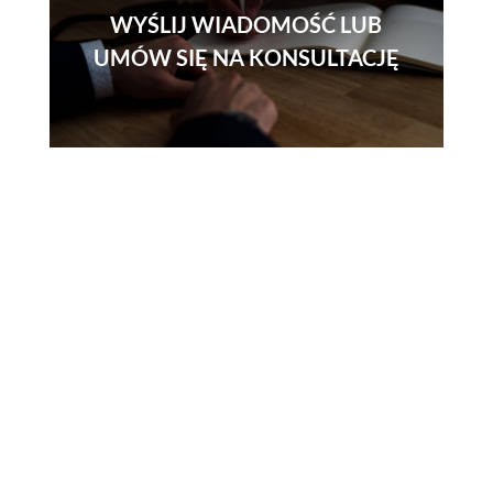
WYŚLIJ WIADOMOŚĆ LUB
UMÓW SIĘ NA KONSULTACJĘ
Skontaktuj się z
nami
Telefon
730 150 980
Email
biuro-audyt-bhp@wp.pl