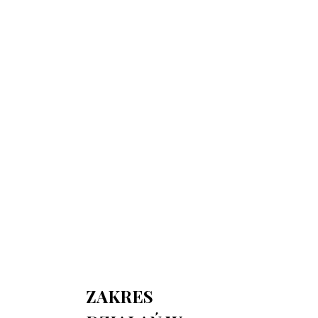
730 150 980
biuro-audyt-bhp@wp.pl
Zapraszamy do biura
Biuro Obsługi Firm AUDYT-BHP
NIP: 5681116165
05-190 Nasielsk
ul.Kościuszki 39
ZAKRES