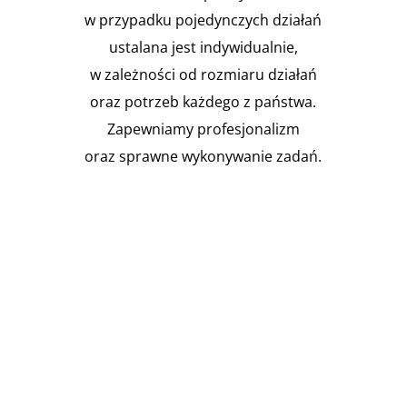
w przypadku pojedynczych działań
ustalana jest indywidualnie,
w zależności od rozmiaru działań
oraz potrzeb każdego z państwa.
Zapewniamy profesjonalizm
oraz sprawne wykonywanie zadań.

Instalacja Przejść i przepustów
pożarowych
Zgodnie z obowiązującymi
przepisami prawa budowlanego,
budynki muszą być...