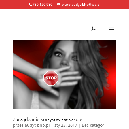
730 150 980
biuro-audyt-bhp@wp.pl
Zarządzanie kryzysowe w szkole
przez
audyt-bhp.pl
|
sty 23, 2017
| Bez kategorii