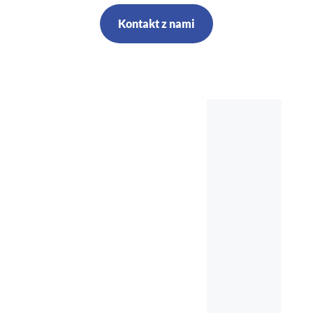
Kontakt z nami
Szkolenia,
kursy, audyt,
doradztwo,
nadzór