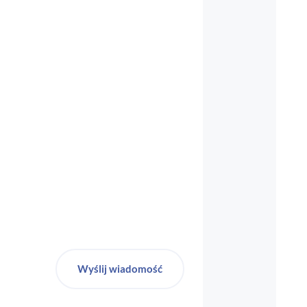
biuro-audyt-bhp@wp.pl
Wyślij wiadomość