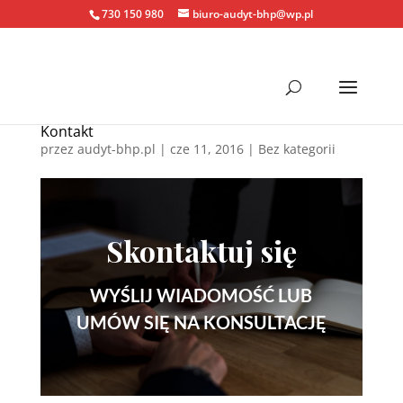
730 150 980
biuro-audyt-bhp@wp.pl
Kontakt
przez
audyt-bhp.pl
|
cze 11, 2016
| Bez kategorii
Skontaktuj się
WYŚLIJ WIADOMOŚĆ LUB
UMÓW SIĘ NA KONSULTACJĘ