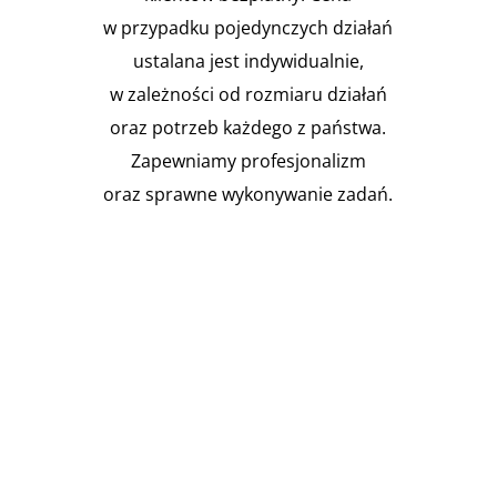
w przypadku pojedynczych działań
ustalana jest indywidualnie,
w zależności od rozmiaru działań
oraz potrzeb każdego z państwa.
Zapewniamy profesjonalizm
oraz sprawne wykonywanie zadań.

Instalacja Przejść i przepustów
pożarowych
Zgodnie z obowiązującymi
przepisami prawa budowlanego,
budynki muszą być...