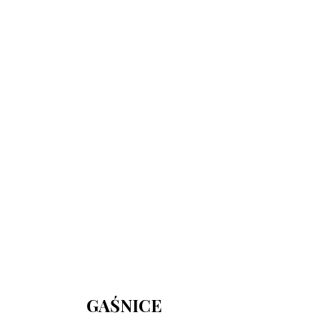
730 150 980
biuro-audyt-bhp@wp.pl
Zapraszamy do biura
Biuro Obsługi Firm AUDYT-BHP
NIP: 5681116165
05-190 Nasielsk
ul.Kościuszki 39
GAŚNICE