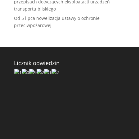
przepisach dotyczących eksploatacji urządzeń
transportu bliskiego
Od 5 lipca nowelizacja ustawy o ochronie
przeciwpożarowej
Licznik odwiedzin