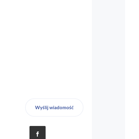
biuro-audyt-bhp@wp.pl
Wyślij wiadomość