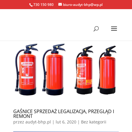
730 150 980
biuro-audyt-bhp@wp.pl
GAŚNICE SPRZEDAŻ LEGALIZACJA, PRZEGLĄD I
REMONT
przez
audyt-bhp.pl
|
lut 6, 2020
| Bez kategorii