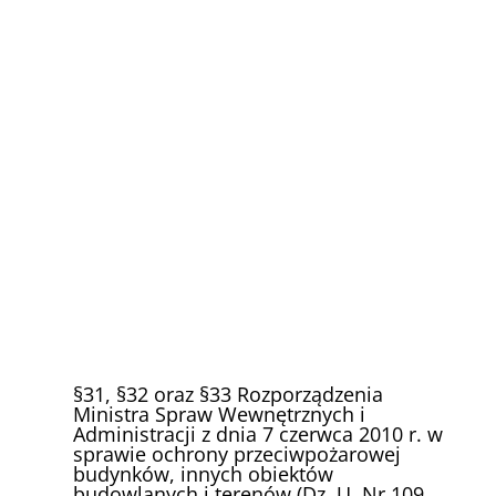
§31, §32 oraz §33 Rozporządzenia
Ministra Spraw Wewnętrznych i
Administracji z dnia 7 czerwca 2010 r. w
sprawie ochrony przeciwpożarowej
budynków, innych obiektów
budowlanych i terenów (Dz. U. Nr 109,