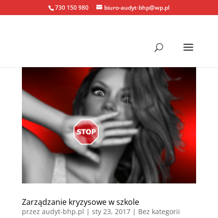
730 150 980
biuro-audyt-bhp@wp.pl
Zarządzanie kryzysowe w szkole
przez
audyt-bhp.pl
|
sty 23, 2017
| Bez kategorii