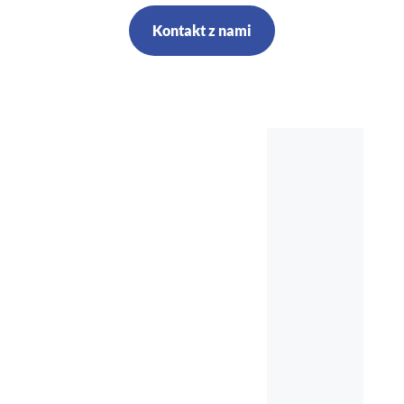
Kontakt z nami
Szkolenia,
kursy, audyt,
doradztwo,
nadzór