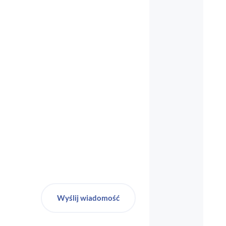
biuro-audyt-bhp@wp.pl
Wyślij wiadomość