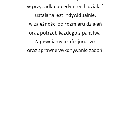
w przypadku pojedynczych działań
ustalana jest indywidualnie,
w zależności od rozmiaru działań
oraz potrzeb każdego z państwa.
Zapewniamy profesjonalizm
oraz sprawne wykonywanie zadań.

Instalacja Przejść i przepustów
pożarowych
Zgodnie z obowiązującymi
przepisami prawa budowlanego,
budynki muszą być...