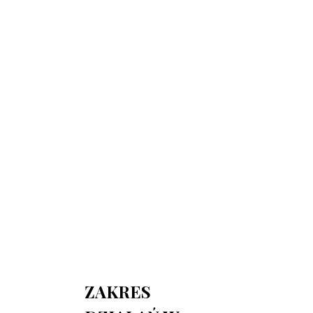
730 150 980
biuro-audyt-bhp@wp.pl
Zapraszamy do biura
Biuro Obsługi Firm AUDYT-BHP
NIP: 5681116165
05-190 Nasielsk
ul.Kościuszki 39
ZAKRES