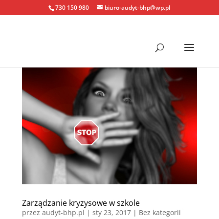
730 150 980
biuro-audyt-bhp@wp.pl
Zarządzanie kryzysowe w szkole
przez
audyt-bhp.pl
|
sty 23, 2017
| Bez kategorii