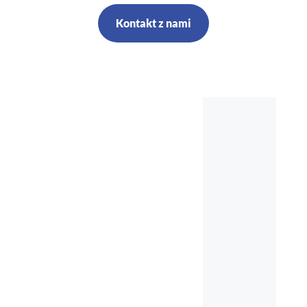
Kontakt z nami
Szkolenia,
kursy, audyt,
doradztwo,
nadzór