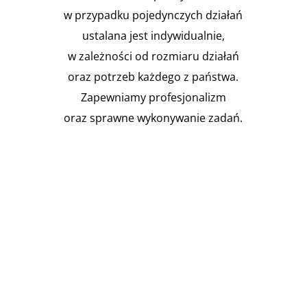
w przypadku pojedynczych działań
ustalana jest indywidualnie,
w zależności od rozmiaru działań
oraz potrzeb każdego z państwa.
Zapewniamy profesjonalizm
oraz sprawne wykonywanie zadań.

Instalacja Przejść i przepustów
pożarowych
Zgodnie z obowiązującymi
przepisami prawa budowlanego,
budynki muszą być...