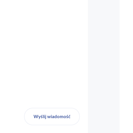
biuro-audyt-bhp@wp.pl
Wyślij wiadomość