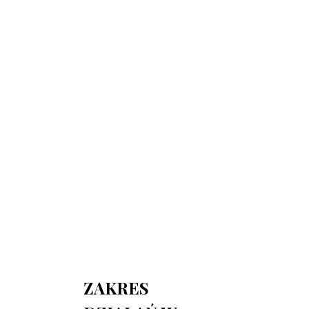
730 150 980
biuro-audyt-bhp@wp.pl
Zapraszamy do biura
Biuro Obsługi Firm AUDYT-BHP
NIP: 5681116165
05-190 Nasielsk
ul.Kościuszki 39
ZAKRES