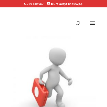
730 150 980
biuro-audyt-bhp@wp.pl