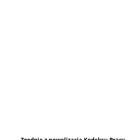
Zgodnie z nowelizacją Kodeksu Pracy