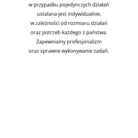
w przypadku pojedynczych działań
ustalana jest indywidualnie,
w zależności od rozmiaru działań
oraz potrzeb każdego z państwa.
Zapewniamy profesjonalizm
oraz sprawne wykonywanie zadań.

Instalacja Przejść i przepustów
pożarowych
Zgodnie z obowiązującymi
przepisami prawa budowlanego,
budynki muszą być...