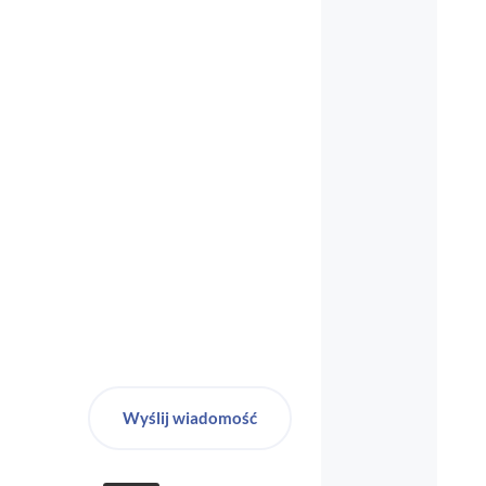
biuro-audyt-bhp@wp.pl
Wyślij wiadomość