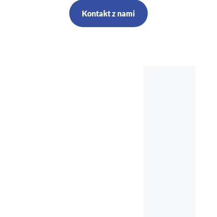
Kontakt z nami
Szkolenia,
kursy, audyt,
doradztwo,
nadzór