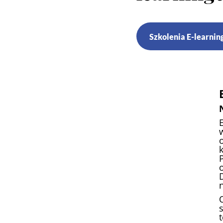
Szkolenia E-learnin
t