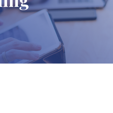
adzwoń do nas
Zapraszamy do biura
30 150 980
Biuro Obsługi Firm
biuro-audyt-
AUDYT-BHP
hp@wp.pl
NIP: 5681116165
05-190 Nasielsk