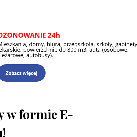
ul.Kościuszki 39
OZONOWANIE 24h
Mieszkania, domy, biura, przedszkola, szkoły, gabinet
lekarskie, powierzchnie do 800 m3, auta (osobowe,
ciężarowe, autobusy).
Zobacz więcej
 w formie E-
u!