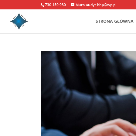
730 150 980
biuro-audyt-bhp@wp.pl
STRONA GŁÓWNA