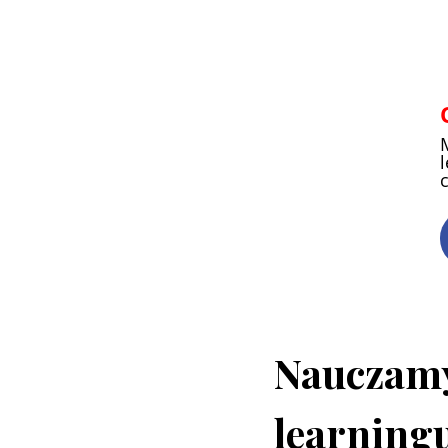
Nauczamy
learning