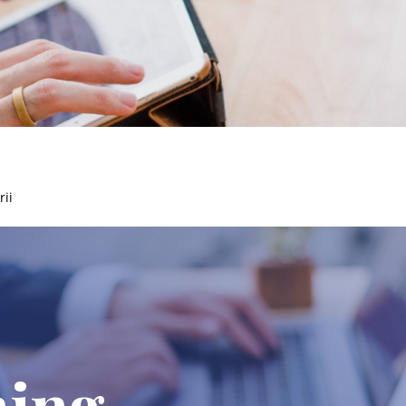
rii
ning