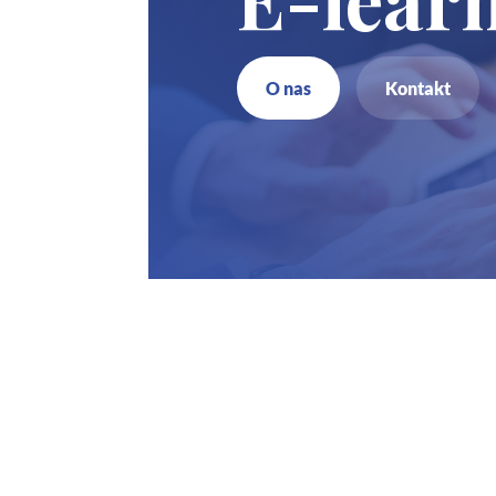
O nas
Kontakt
Z
7
b