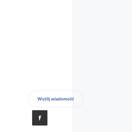
biuro-audyt-bhp@wp.pl
Wyślij wiadomość