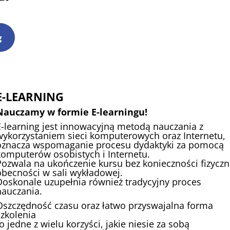
g
E-LEARNING
Nauczamy w formie E-learningu!
E-learning jest innowacyjną metodą nauczania z
wykorzystaniem sieci komputerowych oraz Internetu,
oznacza wspomaganie procesu dydaktyki za pomocą
komputerów osobistych i Internetu.
Pozwala na ukończenie kursu bez konieczności fizyczn
obecności w sali wykładowej.
Doskonale uzupełnia również tradycyjny proces
nauczania.
Oszczędność czasu oraz łatwo przyswajalna forma
szkolenia
o jedne z wielu korzyści, jakie niesie za sobą