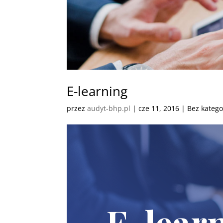
E-learning
przez
audyt-bhp.pl
|
cze 11, 2016
| Bez katego
E-lear