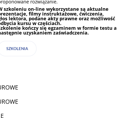
proponowane rozwiązanie.
W szkoleniu on-line wykorzystane są aktualne
prezentacje, filmy instruktażowe, ćwiczenia,
głos lektora, podane akty prawne oraz możliwość
odbycia kursu w częściach.
Szkolenie kończy się egzaminem w formie testu a
następnie uzyskaniem zaświadczenia.
SZKOLENIA
:
IUROWE
IUROWE
NE