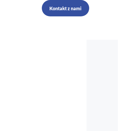
Kontakt z nami
Szkolenia,
kursy, audyt,
doradztwo,
nadzór