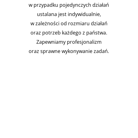
w przypadku pojedynczych działań
ustalana jest indywidualnie,
w zależności od rozmiaru działań
oraz potrzeb każdego z państwa.
Zapewniamy profesjonalizm
oraz sprawne wykonywanie zadań.

Instalacja Przejść i przepustów
pożarowych
Zgodnie z obowiązującymi
przepisami prawa budowlanego,
budynki muszą być...