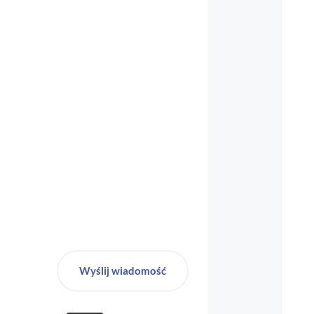
biuro-audyt-bhp@wp.pl
Wyślij wiadomość