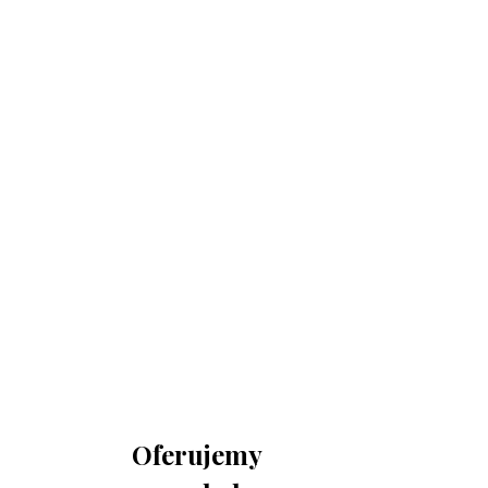
730 150 980
biuro-audyt-bhp@wp.pl
Zapraszamy do biura
Biuro Obsługi Firm AUDYT-BHP
NIP: 5681116165
05-190 Nasielsk
ul.Kościuszki 39
Oferujemy