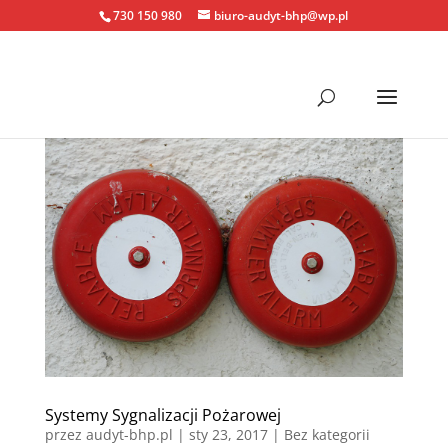
730 150 980
biuro-audyt-bhp@wp.pl
Systemy Sygnalizacji Pożarowej
przez
audyt-bhp.pl
|
sty 23, 2017
| Bez kategorii