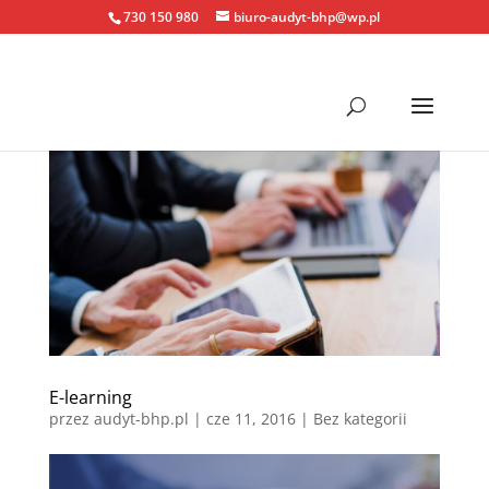
730 150 980
biuro-audyt-bhp@wp.pl
E-learning
przez
audyt-bhp.pl
|
cze 11, 2016
| Bez kategorii