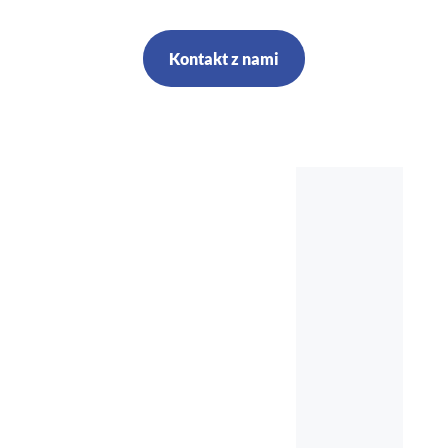
Kontakt z nami
Szkolenia,
kursy, audyt,
doradztwo,