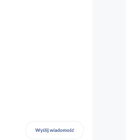
biuro-audyt-bhp@wp.pl
Wyślij wiadomość