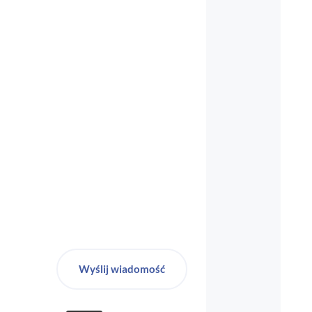
biuro-audyt-bhp@wp.pl
Wyślij wiadomość