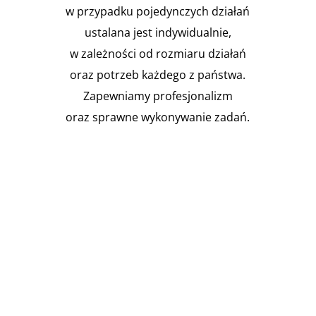
w przypadku pojedynczych działań
ustalana jest indywidualnie,
w zależności od rozmiaru działań
oraz potrzeb każdego z państwa.
Zapewniamy profesjonalizm
oraz sprawne wykonywanie zadań.

Instalacja Przejść i przepustów
pożarowych
Zgodnie z obowiązującymi
przepisami prawa budowlanego,
budynki muszą być...