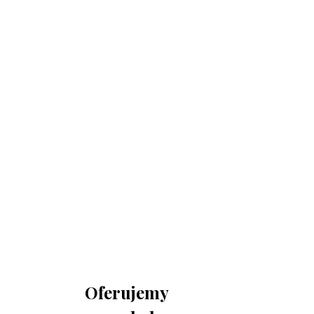
730 150 980
biuro-audyt-bhp@wp.pl
Zapraszamy do biura
Biuro Obsługi Firm AUDYT-BHP
NIP: 5681116165
05-190 Nasielsk
ul.Kościuszki 39
Oferujemy