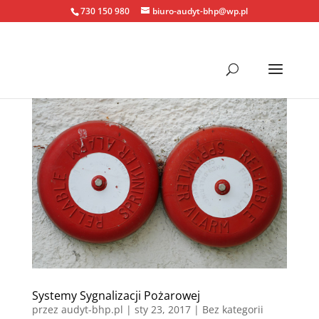
730 150 980
biuro-audyt-bhp@wp.pl
Systemy Sygnalizacji Pożarowej
przez
audyt-bhp.pl
|
sty 23, 2017
| Bez kategorii