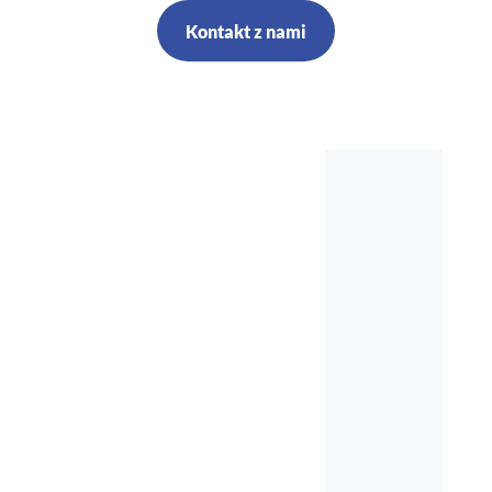
Kontakt z nami
Szkolenia,
kursy, audyt,
doradztwo,
nadzór