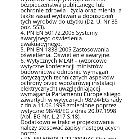
bezpieczeństwa publicznego lub
ochronie zdrowia i życia oraz mienia, a
także zasad wydawania dopuszczeń
tych wyrobów do użytku (Dz. U. Nr 85
poz. 553).
4. PN EN 50172:2005 Systemy
awaryjnego oświetlenia
ewakuacyjnego.
5. PN EN 1838:2005 Zastosowania
oświetlenia. Oświetlenie awaryjne.
6. Wytycznych MLAR – (wzorcowe
wytyczne konferencji ministrów
budownictwa odnośnie wymagań
dotyczących technicznych aspektów
ochrony przeciwpożarowej instalacji
elektrycznych) uwzględniającej
wymagania Parlamentu Europejskiego
zawartych w wytycznych 98/24/EG rady
z dnia 11.06.1998 zmienione poprzez
wytyczne 98/48/EG z dnia 20.07.1998
(Abl. EG Nr. L 217 S.18).
Dodatkowo w trakcie projektowania
należy stosować zapisy następujących
norm:
• PN-EN 60598-2-22:2004/AC Oprawy