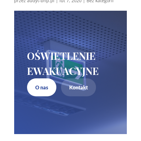
przez
audyt-bhp.pl
|
lut 7, 2020
| Bez kategorii
OŚWIETLENIE
EWAKUACYJNE
O nas
Kontakt