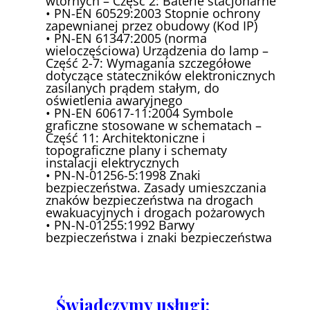
wtórnych – Część 2: Baterie stacjonarne
• PN-EN 60529:2003 Stopnie ochrony
zapewnianej przez obudowy (Kod IP)
• PN-EN 61347:2005 (norma
wieloczęściowa) Urządzenia do lamp –
Część 2-7: Wymagania szczegółowe
dotyczące stateczników elektronicznych
zasilanych prądem stałym, do
oświetlenia awaryjnego
• PN-EN 60617-11:2004 Symbole
graficzne stosowane w schematach –
Część 11: Architektoniczne i
topograficzne plany i schematy
instalacji elektrycznych
• PN-N-01256-5:1998 Znaki
bezpieczeństwa. Zasady umieszczania
znaków bezpieczeństwa na drogach
ewakuacyjnych i drogach pożarowych
• PN-N-01255:1992 Barwy
bezpieczeństwa i znaki bezpieczeństwa
Świadczymy usługi: