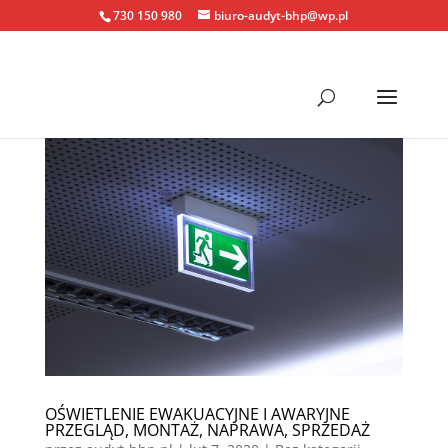
730 150 980
biuro-audyt-bhp@wp.pl
OŚWIETLENIE EWAKUACYJNE I AWARYJNE
PRZEGLĄD, MONTAŻ, NAPRAWA, SPRZEDAŻ