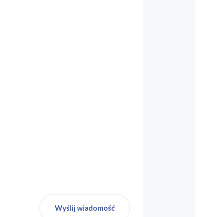
biuro-audyt-bhp@wp.pl
Wyślij wiadomość