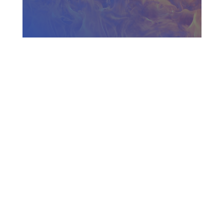
Zadzwoń do nas
730 150 980
biuro-audyt-bhp@wp.pl
Zapraszamy do biura
Biuro Obsługi Firm AUDYT-BHP
NIP: 5681116165
05-190 Nasielsk
ul.Kościuszki 39