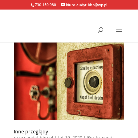
730 150 980
biuro-audyt-bhp@wp.pl
Inne przeglądy
przez
audyt-bhp.pl
|
lut 19, 2020
| Bez kategorii