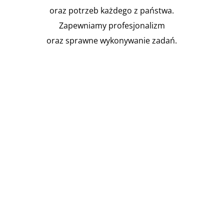
oraz potrzeb każdego z państwa.
Zapewniamy profesjonalizm
oraz sprawne wykonywanie zadań.

Instalacja Przejść i przepustów
pożarowych
Zgodnie z obowiązującymi
przepisami prawa budowlanego,
budynki muszą być...
