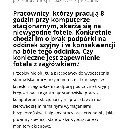
przez
audyt-bhp.pl
|
paź 4, 2017
|
Poradnik
Pracownicy, którzy pracują 8
godzin przy komputerze
stacjonarnym, skarżą się na
niewygodne fotele. Konkretnie
chodzi im o brak podpórki na
odcinek szyjny i w konsekwencji
na bóle tego odcinka.
Czy
konieczne jest zapewnienie
fotela z zagłówkiem?
Przepisy nie obligują pracodawcy do wyposażenia
stanowiska pracy przy monitorze ekranowym w
krzesło z zagłówkiem (podporą pod odcinek szyjny
kręgosłupa). Organizując stanowiska pracy z
komputerami stacjonarnymi, pracodawca musi
kierować się minimalnymi wymaganiami
bezpieczeństwa i higieny pracy oraz ergonomii, jakie
powinny spełniać stanowiska wyposażone w
monitory ekranowe.