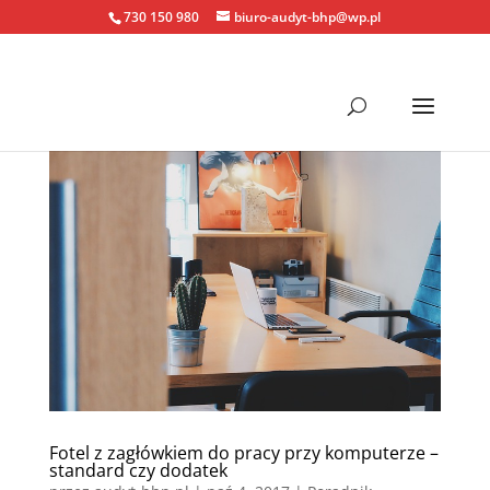
730 150 980
biuro-audyt-bhp@wp.pl
Fotel z zagłówkiem do pracy przy komputerze –
standard czy dodatek