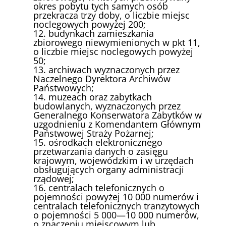
okres pobytu tych samych osób
przekracza trzy doby, o liczbie miejsc
noclegowych powyżej 200;
12. budynkach zamieszkania
zbiorowego niewymienionych w pkt 11,
o liczbie miejsc noclegowych powyżej
50;
13. archiwach wyznaczonych przez
Naczelnego Dyrektora Archiwów
Państwowych;
14. muzeach oraz zabytkach
budowlanych, wyznaczonych przez
Generalnego Konserwatora Zabytków w
uzgodnieniu z Komendantem Głównym
Państwowej Straży Pożarnej;
15. ośrodkach elektronicznego
przetwarzania danych o zasięgu
krajowym, wojewódzkim i w urzędach
obsługujących organy administracji
rządowej;
16. centralach telefonicznych o
pojemności powyżej 10 000 numerów i
centralach telefonicznych tranzytowych
o pojemności 5 000—10 000 numerów,
o znaczeniu miejscowym lub