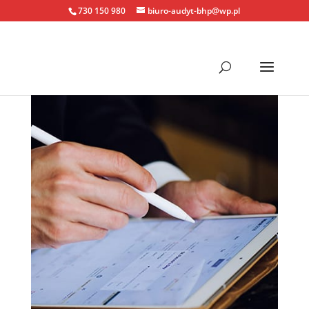
730 150 980
biuro-audyt-bhp@wp.pl