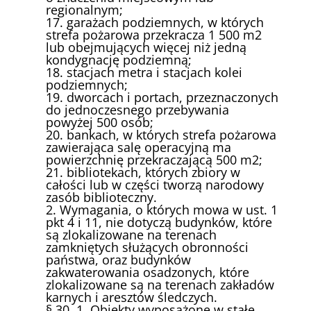
regionalnym;
17. garażach podziemnych, w których
strefa pożarowa przekracza 1 500 m2
lub obejmujących więcej niż jedną
kondygnację podziemną;
18. stacjach metra i stacjach kolei
podziemnych;
19. dworcach i portach, przeznaczonych
do jednoczesnego przebywania
powyżej 500 osób;
20. bankach, w których strefa pożarowa
zawierająca salę operacyjną ma
powierzchnię przekraczającą 500 m2;
21. bibliotekach, których zbiory w
całości lub w części tworzą narodowy
zasób biblioteczny.
2. Wymagania, o których mowa w ust. 1
pkt 4 i 11, nie dotyczą budynków, które
są zlokalizowane na terenach
zamkniętych służących obronności
państwa, oraz budynków
zakwaterowania osadzonych, które
zlokalizowane są na terenach zakładów
karnych i aresztów śledczych.
§ 30. 1. Obiekty wyposażone w stałe