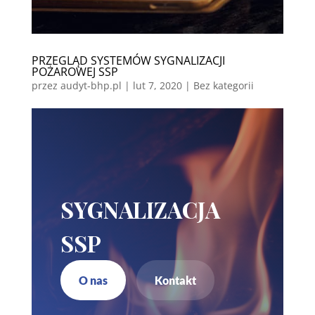
PRZEGLĄD SYSTEMÓW SYGNALIZACJI
POŻAROWEJ SSP
przez
audyt-bhp.pl
|
lut 7, 2020
| Bez kategorii
SYGNALIZACJA
SSP
O nas
Kontakt