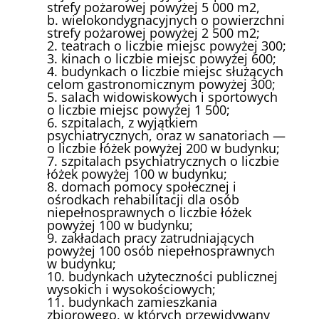
strefy pożarowej powyżej 5 000 m2,
b. wielokondygnacyjnych o powierzchni
strefy pożarowej powyżej 2 500 m2;
2. teatrach o liczbie miejsc powyżej 300;
3. kinach o liczbie miejsc powyżej 600;
4. budynkach o liczbie miejsc służących
celom gastronomicznym powyżej 300;
5. salach widowiskowych i sportowych
o liczbie miejsc powyżej 1 500;
6. szpitalach, z wyjątkiem
psychiatrycznych, oraz w sanatoriach —
o liczbie łóżek powyżej 200 w budynku;
7. szpitalach psychiatrycznych o liczbie
łóżek powyżej 100 w budynku;
8. domach pomocy społecznej i
ośrodkach rehabilitacji dla osób
niepełnosprawnych o liczbie łóżek
powyżej 100 w budynku;
9. zakładach pracy zatrudniających
powyżej 100 osób niepełnosprawnych
w budynku;
10. budynkach użyteczności publicznej
wysokich i wysokościowych;
11. budynkach zamieszkania
zbiorowego, w których przewidywany