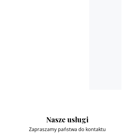
Płońsk, Ciechanów,
Pułtusk, Nasielsk, Marki,
Łomianki
oraz miejscowościach
ościennych
Nasze usługi
Zapraszamy państwa do kontaktu