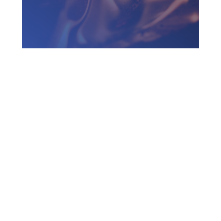
Zadzwoń do nas
730 150 980
biuro-audyt-bhp@wp.pl
Zapraszamy do biura
Biuro Obsługi Firm AUDYT-BHP
NIP: 5681116165
05-190 Nasielsk
ul.Kościuszki 39