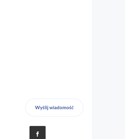
biuro-audyt-bhp@wp.pl
Wyślij wiadomość