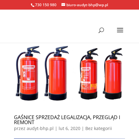
730 150 980
biuro-audyt-bhp@wp.pl
GAŚNICE SPRZEDAŻ LEGALIZACJA, PRZEGLĄD I
REMONT
przez
audyt-bhp.pl
|
lut 6, 2020
| Bez kategorii