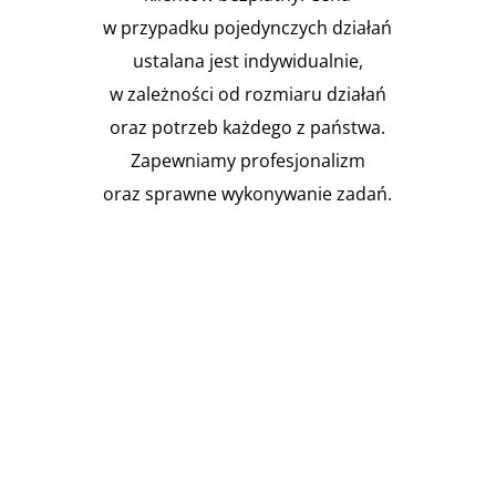
w przypadku pojedynczych działań
ustalana jest indywidualnie,
w zależności od rozmiaru działań
oraz potrzeb każdego z państwa.
Zapewniamy profesjonalizm
oraz sprawne wykonywanie zadań.

Instalacja Przejść i przepustów
pożarowych
Zgodnie z obowiązującymi
przepisami prawa budowlanego,
budynki muszą być...