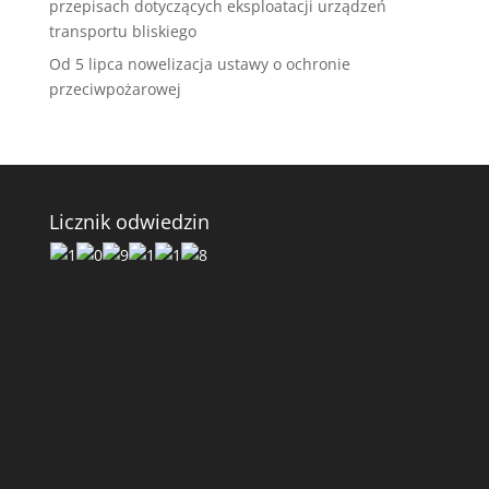
przepisach dotyczących eksploatacji urządzeń
transportu bliskiego
Od 5 lipca nowelizacja ustawy o ochronie
przeciwpożarowej
Licznik odwiedzin