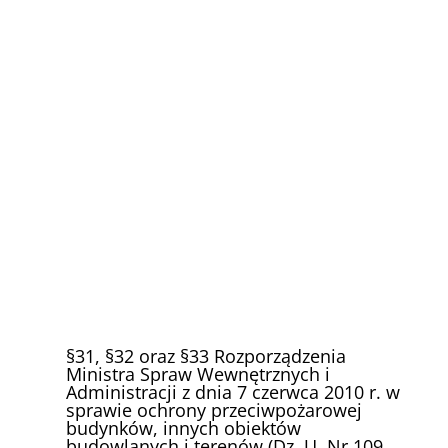
§31, §32 oraz §33 Rozporządzenia
Ministra Spraw Wewnętrznych i
Administracji z dnia 7 czerwca 2010 r. w
sprawie ochrony przeciwpożarowej
budynków, innych obiektów
budowlanych i terenów (Dz. U. Nr 109,