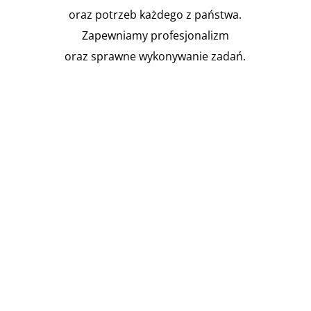
oraz potrzeb każdego z państwa.
Zapewniamy profesjonalizm
oraz sprawne wykonywanie zadań.

Instalacja Przejść i przepustów
pożarowych
Zgodnie z obowiązującymi
przepisami prawa budowlanego,
budynki muszą być...
