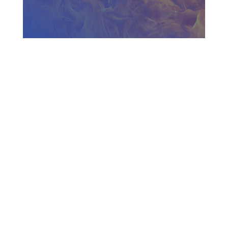
Zadzwoń do nas
730 150 980
biuro-audyt-bhp@wp.pl
Zapraszamy do biura
Biuro Obsługi Firm AUDYT-BHP
NIP: 5681116165
05-190 Nasielsk
ul.Kościuszki 39