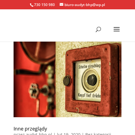
730 150 980
biuro-audyt-bhp@wp.pl
Inne przeglądy
przez
audyt-bhp.pl
|
lut 19, 2020
| Bez kategorii