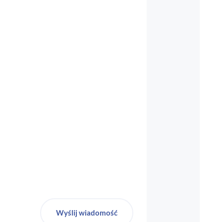
biuro-audyt-bhp@wp.pl
Wyślij wiadomość