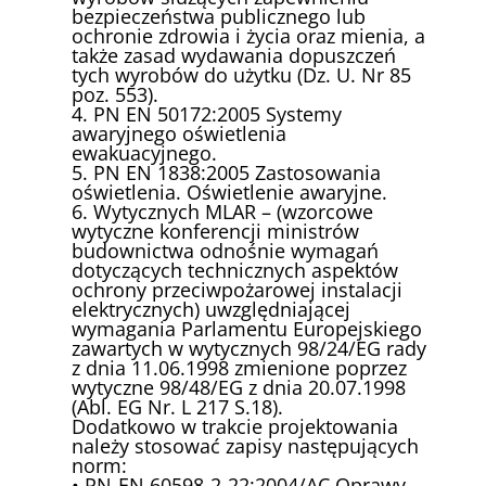
bezpieczeństwa publicznego lub
ochronie zdrowia i życia oraz mienia, a
także zasad wydawania dopuszczeń
tych wyrobów do użytku (Dz. U. Nr 85
poz. 553).
4. PN EN 50172:2005 Systemy
awaryjnego oświetlenia
ewakuacyjnego.
5. PN EN 1838:2005 Zastosowania
oświetlenia. Oświetlenie awaryjne.
6. Wytycznych MLAR – (wzorcowe
wytyczne konferencji ministrów
budownictwa odnośnie wymagań
dotyczących technicznych aspektów
ochrony przeciwpożarowej instalacji
elektrycznych) uwzględniającej
wymagania Parlamentu Europejskiego
zawartych w wytycznych 98/24/EG rady
z dnia 11.06.1998 zmienione poprzez
wytyczne 98/48/EG z dnia 20.07.1998
(Abl. EG Nr. L 217 S.18).
Dodatkowo w trakcie projektowania
należy stosować zapisy następujących
norm:
• PN-EN 60598-2-22:2004/AC Oprawy