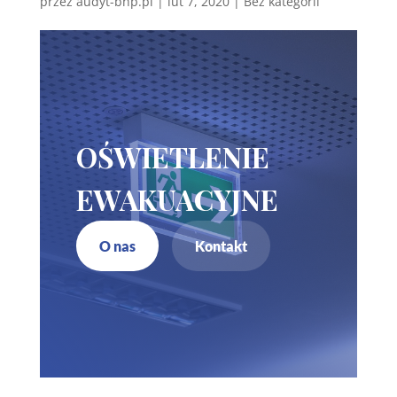
przez
audyt-bhp.pl
|
lut 7, 2020
| Bez kategorii
OŚWIETLENIE
EWAKUACYJNE
O nas
Kontakt