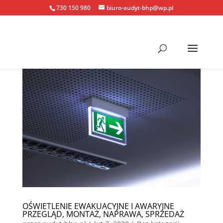
730 150 980
biuro-audyt-bhp@wp.pl
OŚWIETLENIE EWAKUACYJNE I AWARYJNE
PRZEGLĄD, MONTAŻ, NAPRAWA, SPRZEDAŻ