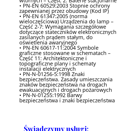
wtórnych – Część 2: Baterie stacjonarne
• PN-EN 60529:2003 Stopnie ochrony
zapewnianej przez obudowy (Kod IP)
• PN-EN 61347:2005 (norma
wieloczęściowa) Urządzenia do lamp –
Część 2-7: Wymagania szczegółowe
dotyczące stateczników elektronicznych
zasilanych prądem stałym, do
oświetlenia awaryjnego
• PN-EN 60617-11:2004 Symbole
graficzne stosowane w schematach –
Część 11: Architektoniczne i
topograficzne plany i schematy
instalacji elektrycznych
• PN-N-01256-5:1998 Znaki
bezpieczeństwa. Zasady umieszczania
znaków bezpieczeństwa na drogach
ewakuacyjnych i drogach pożarowych
• PN-N-01255:1992 Barwy
bezpieczeństwa i znaki bezpieczeństwa
Świadczymy usługi: