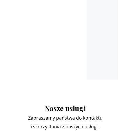
Pułtusk, Nasielsk, Marki,
Łomianki
oraz miejscowościach
ościennych
Nasze usługi
Zapraszamy państwa do kontaktu
i skorzystania z naszych usług –