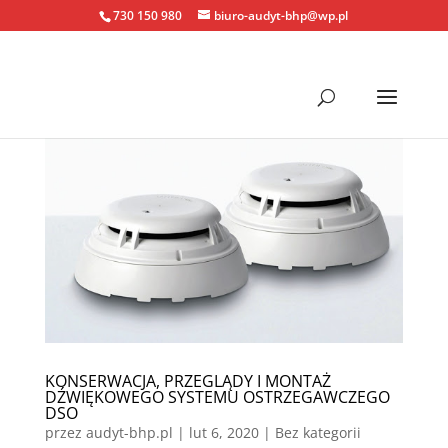
730 150 980
biuro-audyt-bhp@wp.pl
KONSERWACJA, PRZEGLĄDY I MONTAŻ
DŹWIĘKOWEGO SYSTEMU OSTRZEGAWCZEGO
DSO
przez
audyt-bhp.pl
|
lut 6, 2020
| Bez kategorii