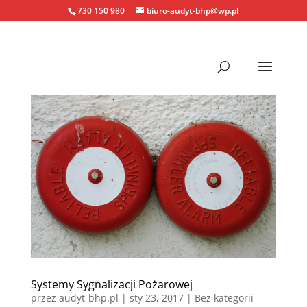
730 150 980
biuro-audyt-bhp@wp.pl
Systemy Sygnalizacji Pożarowej
przez
audyt-bhp.pl
|
sty 23, 2017
| Bez kategorii