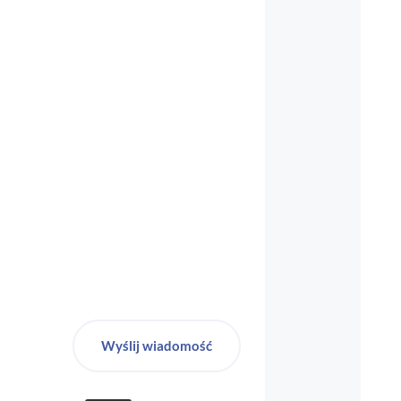
biuro-audyt-bhp@wp.pl
Wyślij wiadomość