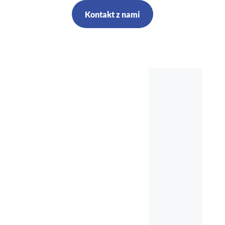
Kontakt z nami
Szkolenia,
kursy, audyt,
doradztwo,
nadzór