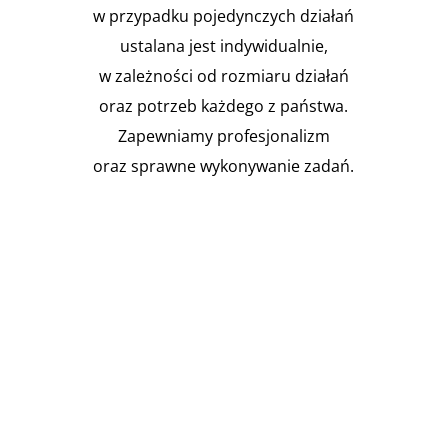
w przypadku pojedynczych działań
ustalana jest indywidualnie,
w zależności od rozmiaru działań
oraz potrzeb każdego z państwa.
Zapewniamy profesjonalizm
oraz sprawne wykonywanie zadań.

Instalacja Przejść i przepustów
pożarowych
Zgodnie z obowiązującymi
przepisami prawa budowlanego,
budynki muszą być...