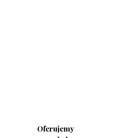
730 150 980
biuro-audyt-bhp@wp.pl
Zapraszamy do biura
Biuro Obsługi Firm AUDYT-BHP
NIP: 5681116165
05-190 Nasielsk
ul.Kościuszki 39
Oferujemy