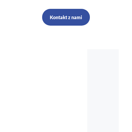
Kontakt z nami
Szkolenia,
kursy, audyt,
doradztwo,