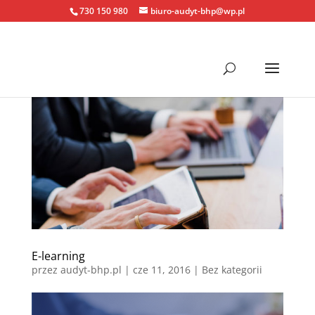
730 150 980
biuro-audyt-bhp@wp.pl
E-learning
przez
audyt-bhp.pl
|
cze 11, 2016
| Bez kategorii