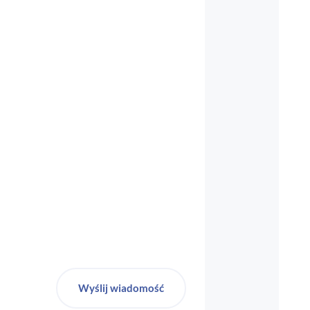
biuro-audyt-bhp@wp.pl
Wyślij wiadomość