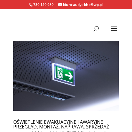
730 150 980
biuro-audyt-bhp@wp.pl
OŚWIETLENIE EWAKUACYJNE I AWARYJNE
PRZEGLĄD, MONTAŻ, NAPRAWA, SPRZEDAŻ