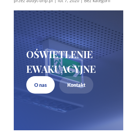
przez
audyt-bhp.pl
|
lut 7, 2020
| Bez kategorii
OŚWIETLENIE
EWAKUACYJNE
O nas
Kontakt