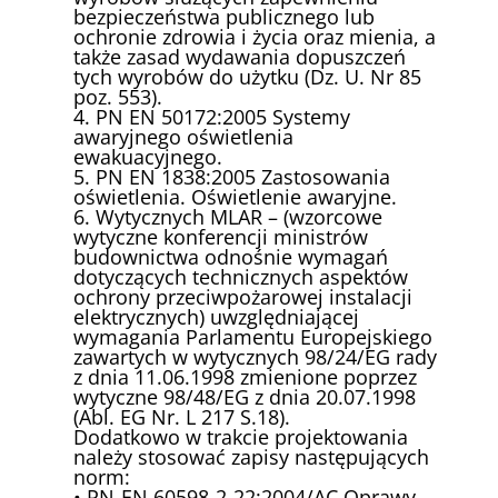
bezpieczeństwa publicznego lub
ochronie zdrowia i życia oraz mienia, a
także zasad wydawania dopuszczeń
tych wyrobów do użytku (Dz. U. Nr 85
poz. 553).
4. PN EN 50172:2005 Systemy
awaryjnego oświetlenia
ewakuacyjnego.
5. PN EN 1838:2005 Zastosowania
oświetlenia. Oświetlenie awaryjne.
6. Wytycznych MLAR – (wzorcowe
wytyczne konferencji ministrów
budownictwa odnośnie wymagań
dotyczących technicznych aspektów
ochrony przeciwpożarowej instalacji
elektrycznych) uwzględniającej
wymagania Parlamentu Europejskiego
zawartych w wytycznych 98/24/EG rady
z dnia 11.06.1998 zmienione poprzez
wytyczne 98/48/EG z dnia 20.07.1998
(Abl. EG Nr. L 217 S.18).
Dodatkowo w trakcie projektowania
należy stosować zapisy następujących
norm:
• PN-EN 60598-2-22:2004/AC Oprawy