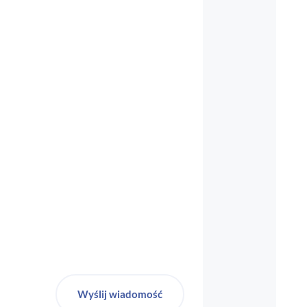
biuro-audyt-bhp@wp.pl
Wyślij wiadomość