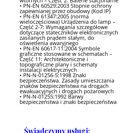
wtórnych – Część 2: Baterie stacjonarne
• PN-EN 60529:2003 Stopnie ochrony
zapewnianej przez obudowy (Kod IP)
• PN-EN 61347:2005 (norma
wieloczęściowa) Urządzenia do lamp –
Część 2-7: Wymagania szczegółowe
dotyczące stateczników elektronicznych
zasilanych prądem stałym, do
oświetlenia awaryjnego
• PN-EN 60617-11:2004 Symbole
graficzne stosowane w schematach –
Część 11: Architektoniczne i
topograficzne plany i schematy
instalacji elektrycznych
• PN-N-01256-5:1998 Znaki
bezpieczeństwa. Zasady umieszczania
znaków bezpieczeństwa na drogach
ewakuacyjnych i drogach pożarowych
• PN-N-01255:1992 Barwy
bezpieczeństwa i znaki bezpieczeństwa
Świadczymy usługi: