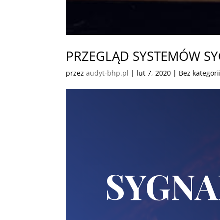
PRZEGLĄD SYSTEMÓW SYG
przez
audyt-bhp.pl
|
lut 7, 2020
| Bez kategori
SYGNA