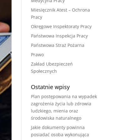
Medycyna Pracy
Miesięcznik Atest – Ochrona
Pracy
Okręgowe Inspektoraty Pracy
Państwowa Inspekcja Pracy
Państwowa Straż Pożarna
Prawo
Zakład Ubezpieczeń
Społecznych
Ostatnie wpisy
Plan postępowania na wypadek
zagrożenia życia lub zdrowia
ludzkiego, mienia oraz
środowiska naturalnego
Jakie dokumenty powinna
posiadać osoba wykonująca