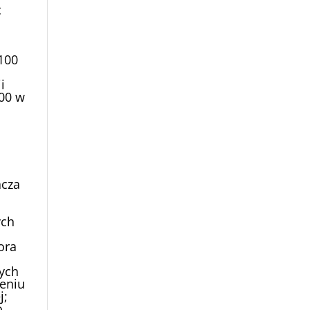
c
 100
i
100 w
acza
ych
ora
ych
eniu
j;
o