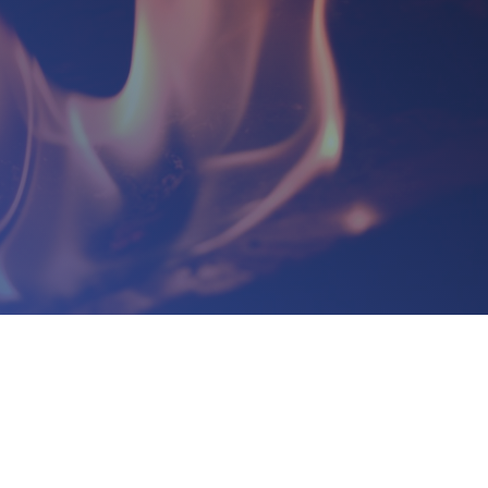
adzwoń do nas
Zapraszamy do biura
30 150 980
Biuro Obsługi Firm
biuro-audyt-
AUDYT-BHP
hp@wp.pl
NIP: 5681116165