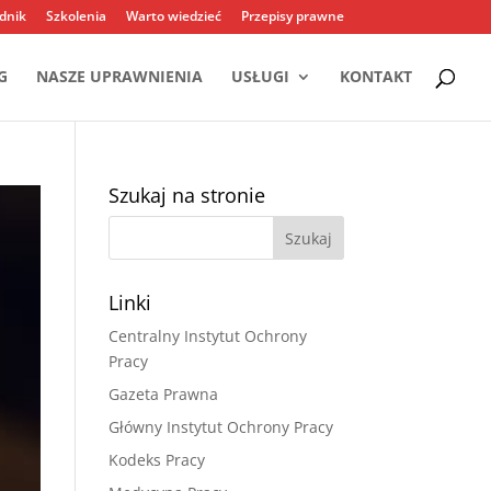
dnik
Szkolenia
Warto wiedzieć
Przepisy prawne
G
NASZE UPRAWNIENIA
USŁUGI
KONTAKT
Szukaj na stronie
Linki
Centralny Instytut Ochrony
Pracy
Gazeta Prawna
Główny Instytut Ochrony Pracy
Kodeks Pracy