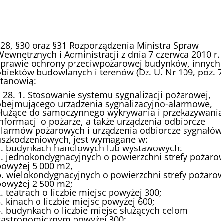
§28, §30 oraz §31 Rozporządzenia Ministra Spraw
Wewnętrznych i Administracji z dnia 7 czerwca 2010 r.
sprawie ochrony przeciwpożarowej budynków, innych
obiektów budowlanych i terenów (Dz. U. Nr 109, poz. 
stanowią:
§ 28. 1. Stosowanie systemu sygnalizacji pożarowej,
obejmującego urządzenia sygnalizacyjno-alarmowe,
służące do samoczynnego wykrywania i przekazywani
informacji o pożarze, a także urządzenia odbiorcze
alarmów pożarowych i urządzenia odbiorcze sygnałó
uszkodzeniowych, jest wymagane w:
1. budynkach handlowych lub wystawowych:
a. jednokondygnacyjnych o powierzchni strefy pożaro
powyżej 5 000 m2,
b. wielokondygnacyjnych o powierzchni strefy pożaro
powyżej 2 500 m2;
2. teatrach o liczbie miejsc powyżej 300;
3. kinach o liczbie miejsc powyżej 600;
4. budynkach o liczbie miejsc służących celom
gastronomicznym powyżej 300;