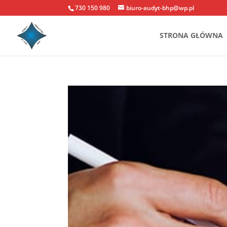
730 150 980
biuro-audyt-bhp@wp.pl
STRONA GŁÓWNA