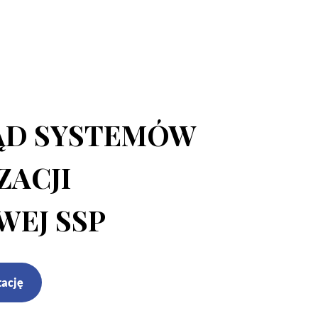
05-190 Nasielsk
ul.Kościuszki 39
ĄD SYSTEMÓW
ZACJI
WEJ SSP
tację