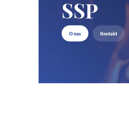
SSP
O nas
Kontakt
Z
7
b