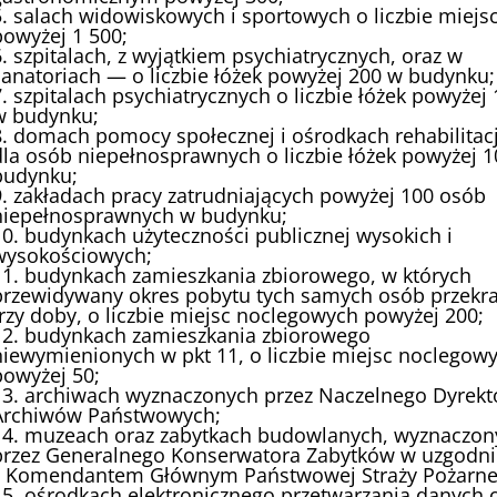
5. salach widowiskowych i sportowych o liczbie miejs
powyżej 1 500;
6. szpitalach, z wyjątkiem psychiatrycznych, oraz w
sanatoriach — o liczbie łóżek powyżej 200 w budynku;
7. szpitalach psychiatrycznych o liczbie łóżek powyżej
w budynku;
8. domach pomocy społecznej i ośrodkach rehabilitacj
dla osób niepełnosprawnych o liczbie łóżek powyżej 
budynku;
9. zakładach pracy zatrudniających powyżej 100 osób
niepełnosprawnych w budynku;
10. budynkach użyteczności publicznej wysokich i
wysokościowych;
11. budynkach zamieszkania zbiorowego, w których
przewidywany okres pobytu tych samych osób przekr
trzy doby, o liczbie miejsc noclegowych powyżej 200;
12. budynkach zamieszkania zbiorowego
niewymienionych w pkt 11, o liczbie miejsc noclegow
powyżej 50;
13. archiwach wyznaczonych przez Naczelnego Dyrekt
Archiwów Państwowych;
14. muzeach oraz zabytkach budowlanych, wyznaczon
przez Generalnego Konserwatora Zabytków w uzgodni
z Komendantem Głównym Państwowej Straży Pożarne
15. ośrodkach elektronicznego przetwarzania danych 