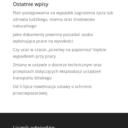
Ostatnie wpisy
Plan postępowania na wypadek zagrożenia życia lub
zdrowia ludzkiego, mienia oraz środowiska
naturalnego
Jakie dokumenty powinna posiadać osoba
wykonująca prace na wysokości
Czy uraz w czasie „przerwy na papierosa” będzie
wypadkiem przy pracy
Zmiany w ustawie o dozorze technicznym oraz
przepisach dotyczących eksploatacji urządzeń
transportu bliskiego
Od 5 lipca nowelizacja ustawy o ochronie
przeciwpożarowej
Licznik odwiedzin