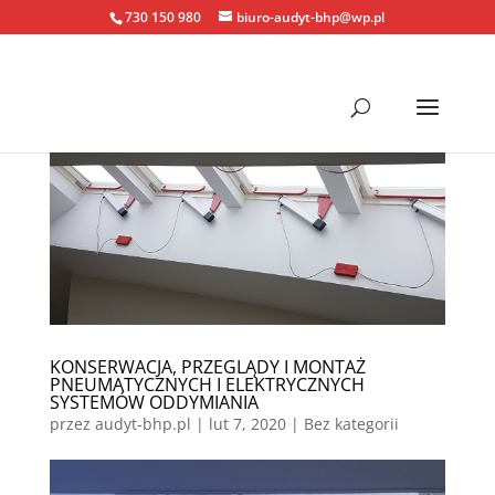
730 150 980
biuro-audyt-bhp@wp.pl
KONSERWACJA, PRZEGLĄDY I MONTAŻ
PNEUMATYCZNYCH I ELEKTRYCZNYCH
SYSTEMÓW ODDYMIANIA
przez
audyt-bhp.pl
|
lut 7, 2020
| Bez kategorii