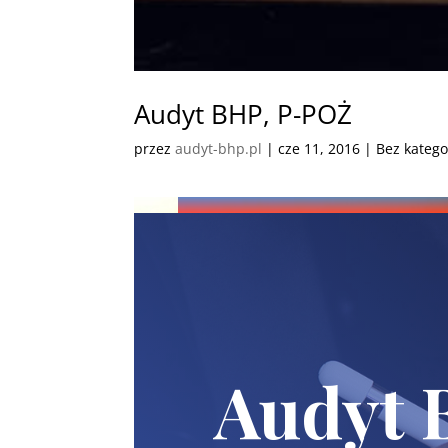
Audyt BHP, P-POŻ
przez
audyt-bhp.pl
|
cze 11, 2016
| Bez katego
Audyt 