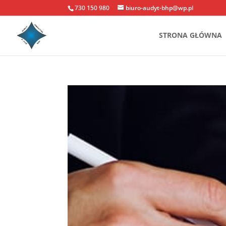
730 150 980
biuro-audyt-bhp@wp.pl
STRONA GŁÓWNA