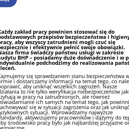
Każdy zakład pracy powinien stosować się do
podstawowych przepisów bezpieczeństwa i higien
pracy, aby wszyscy zatrudnieni mogli czuć się
bezpiecznie i efektywnie pełnić swoje obowiązki.
Nasza firma świadczy państwu usługi w zakresie
audytu BHP – posiadamy duże doświadczenie i w p
indywidualnie podchodzimy do realizowania pańs
zleceń.
Zajmujemy się sprawdzaniem stanu bezpieczeństwa 
firmie i dostarczamy informacji na temat tego, co nal
poprawić, aby uniknąć wszelkich zagrożeń. Nasze
działania to nie tylko weryfikacja niebezpieczeństw jak
czyhają w pracy na zatrudnionych, ale również
uświadamianie ich samych na temat tego, jak powinn
zachowywać się w sytuacji zagrożenia oraz jak unikną
ryzykownych sytuacji. Wprowadzamy najwyższe
standardy, aktywizujemy pracowników i dążymy do te
aby środowisko pracy było jak najbardziej przyjazne o
bezpieczne.