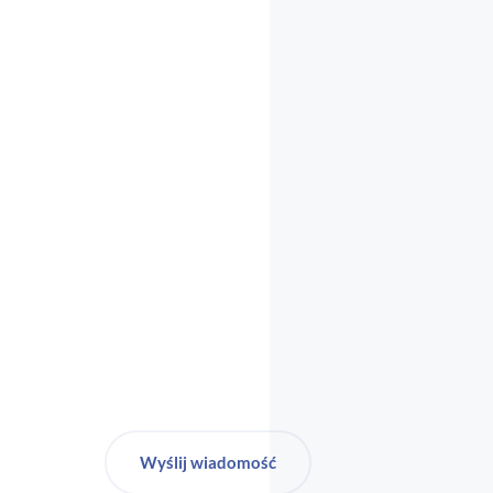
biuro-audyt-bhp@wp.pl
Wyślij wiadomość