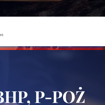
rii
BHP, P-POŻ