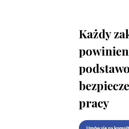
Każdy za
powinien
podstawo
bezpiecze
pracy
Umów się na konsul