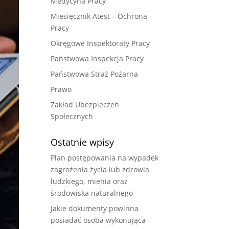
Medycyna Pracy
Miesięcznik Atest – Ochrona
Pracy
Okręgowe Inspektoraty Pracy
Państwowa Inspekcja Pracy
Państwowa Straż Pożarna
Prawo
Zakład Ubezpieczeń
Społecznych
Ostatnie wpisy
Plan postępowania na wypadek
zagrożenia życia lub zdrowia
ludzkiego, mienia oraz
środowiska naturalnego
Jakie dokumenty powinna
posiadać osoba wykonująca