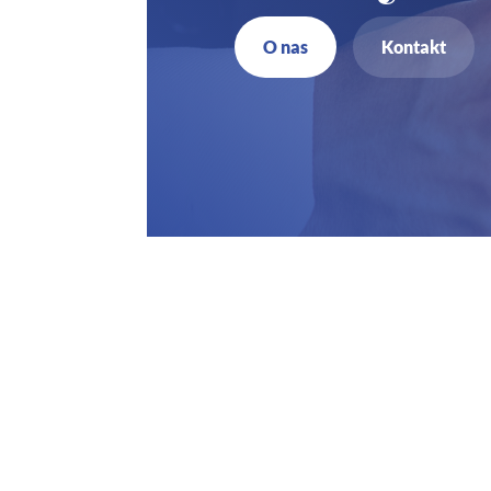
O nas
Kontakt
Z
7
b