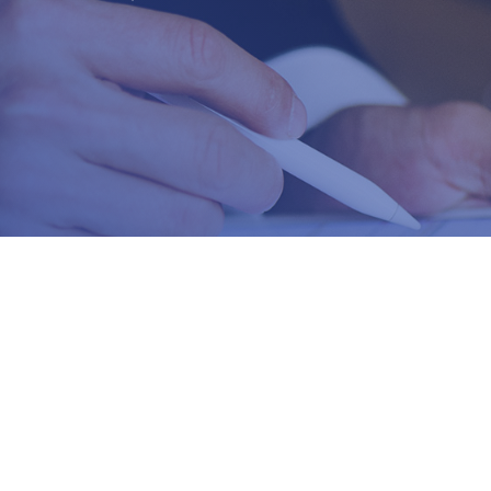
adzwoń do nas
Zapraszamy do biura
30 150 980
Biuro Obsługi Firm
biuro-audyt-
AUDYT-BHP
hp@wp.pl
NIP: 5681116165
05-190 Nasielsk
ul.Kościuszki 39