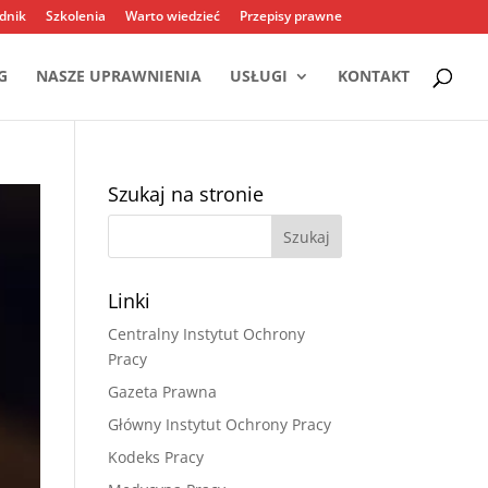
dnik
Szkolenia
Warto wiedzieć
Przepisy prawne
G
NASZE UPRAWNIENIA
USŁUGI
KONTAKT
Szukaj na stronie
Linki
Centralny Instytut Ochrony
Pracy
Gazeta Prawna
Główny Instytut Ochrony Pracy
Kodeks Pracy