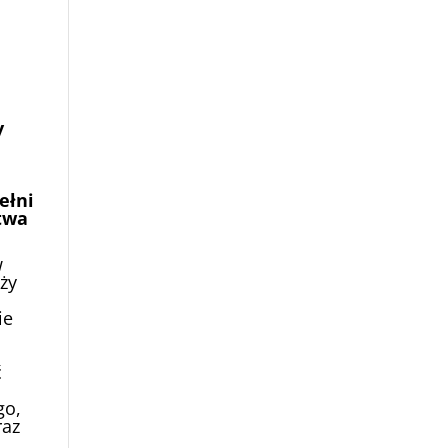
y
ełni
twa
w
eży
ie
i
ć
go,
raz