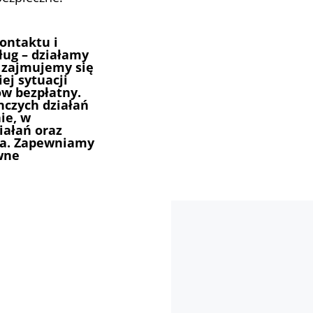
ontaktu i
ług – działamy
 zajmujemy się
iej sytuacji
ów bezpłatny.
nczych działań
ie, w
iałań oraz
wa. Zapewniamy
wne