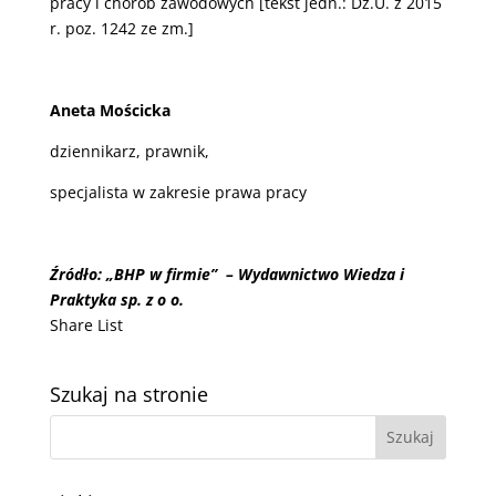
pracy i chorób zawodowych [tekst jedn.: Dz.U. z 2015
r. poz. 1242 ze zm.]
Aneta Mościcka
dziennikarz, prawnik,
specjalista w zakresie prawa pracy
Źródło: „BHP w firmie” – Wydawnictwo Wiedza i
Praktyka sp. z o o.
Share List
Szukaj na stronie