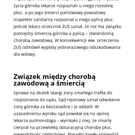
życia górnika lekarze rozpoznali u niego rozedmę
płuc, a po jego śmierci państwowy powiatowy
inspektor sanitarny rozpoznał u niego pylicę płuc.
Jednak lekarz-orzecznik ZUS uznał, że nie ma związku
pomiędzy śmiercią górnika a pylicą – stwierdzoną
chorobą zawodową. W konsekwencji ww. orzeczenia
ZUS odmówił wypłaty jednorazowego odszkodowania
dla wdowy.
Związek między chorobą
zawodową a śmiercią
Sprawa na skutek skargi żony zmarłego trafiła do
rozpoznania do sądu. Sąd rejonowy uznał odwołanie
żony górnika za bezzasadne i je oddalił. W
uzasadnieniu wyroku sąd powołał się na opinię
lekarza pulmonologa – wynikało z niej, że zmarły
cierpiał na przewlekłą obturacyjną chorobę płuc,
niewydolność oddechową. Ponadto biegły stwierdził,