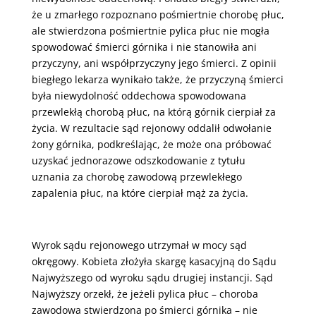
że u zmarłego rozpoznano pośmiertnie chorobę płuc,
ale stwierdzona pośmiertnie pylica płuc nie mogła
spowodować śmierci górnika i nie stanowiła ani
przyczyny, ani współprzyczyny jego śmierci. Z opinii
biegłego lekarza wynikało także, że przyczyną śmierci
była niewydolność oddechowa spowodowana
przewlekłą chorobą płuc, na którą górnik cierpiał za
życia. W rezultacie sąd rejonowy oddalił odwołanie
żony górnika, podkreślając, że może ona próbować
uzyskać jednorazowe odszkodowanie z tytułu
uznania za chorobę zawodową przewlekłego
zapalenia płuc, na które cierpiał mąż za życia.
Wyrok sądu rejonowego utrzymał w mocy sąd
okręgowy. Kobieta złożyła skargę kasacyjną do Sądu
Najwyższego od wyroku sądu drugiej instancji. Sąd
Najwyższy orzekł, że jeżeli pylica płuc – choroba
zawodowa stwierdzona po śmierci górnika – nie