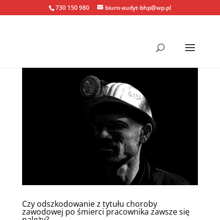
730 150 980
biuro-audyt-bhp@wp.pl
Czy odszkodowanie z tytułu choroby
zawodowej po śmierci pracownika zawsze się
należy?