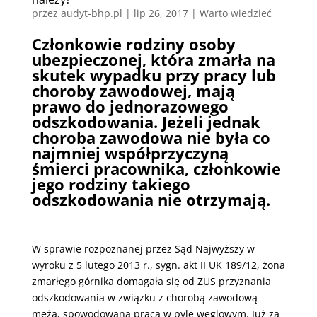
przez
audyt-bhp.pl
|
lip 26, 2017
|
Warto wiedzieć
Członkowie rodziny osoby
ubezpieczonej, która zmarła na
skutek wypadku przy pracy lub
choroby zawodowej, mają
prawo do jednorazowego
odszkodowania. Jeżeli jednak
choroba zawodowa nie była co
najmniej współprzyczyną
śmierci pracownika, członkowie
jego rodziny takiego
odszkodowania nie otrzymają.
W sprawie rozpoznanej przez Sąd Najwyższy w
wyroku z 5 lutego 2013 r., sygn. akt II UK 189/12, żona
zmarłego górnika domagała się od ZUS przyznania
odszkodowania w związku z chorobą zawodową
męża, spowodowana pracą w pyle węglowym. Już za