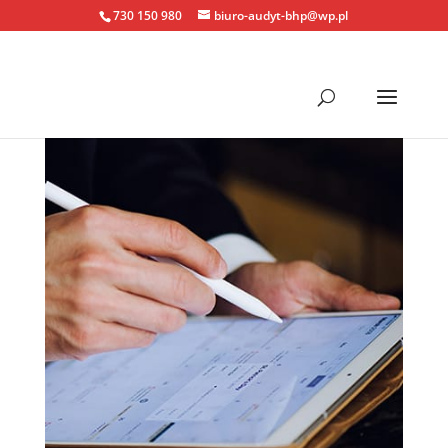
730 150 980
biuro-audyt-bhp@wp.pl