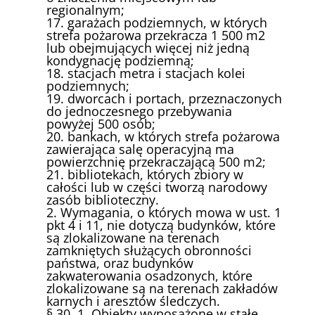
regionalnym;
17. garażach podziemnych, w których
strefa pożarowa przekracza 1 500 m2
lub obejmujących więcej niż jedną
kondygnację podziemną;
18. stacjach metra i stacjach kolei
podziemnych;
19. dworcach i portach, przeznaczonych
do jednoczesnego przebywania
powyżej 500 osób;
20. bankach, w których strefa pożarowa
zawierająca salę operacyjną ma
powierzchnię przekraczającą 500 m2;
21. bibliotekach, których zbiory w
całości lub w części tworzą narodowy
zasób biblioteczny.
2. Wymagania, o których mowa w ust. 1
pkt 4 i 11, nie dotyczą budynków, które
są zlokalizowane na terenach
zamkniętych służących obronności
państwa, oraz budynków
zakwaterowania osadzonych, które
zlokalizowane są na terenach zakładów
karnych i aresztów śledczych.
§ 30. 1. Obiekty wyposażone w stałe