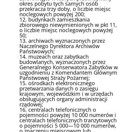
okres pobytu tych samych osób
przekracza trzy doby, o liczbie miejsc
noclegowych powyżej 200;
12. budynkach zamieszkania
zbiorowego niewymienionych w pkt 11,
o liczbie miejsc noclegowych powyżej
50;
13. archiwach wyznaczonych przez
Naczelnego Dyrektora Archiwów
Państwowych;
14. muzeach oraz zabytkach
budowlanych, wyznaczonych przez
Generalnego Konserwatora Zabytków w
uzgodnieniu z Komendantem Głównym
Państwowej Straży Pożarnej;
15. ośrodkach elektronicznego
przetwarzania danych o zasięgu
krajowym, wojewódzkim i w urzędach
obsługujących organy administracji
rządowej;
16. centralach telefonicznych o
pojemności powyżej 10 000 numerów i
centralach telefonicznych tranzytowych
o pojemności 5 000—10 000 numerów,
o znaczeniu miejscowym lub