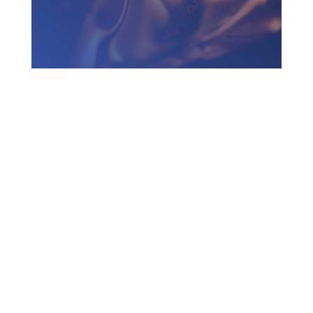
Zadzwoń do nas
730 150 980
biuro-audyt-bhp@wp.pl
Zapraszamy do biura
Biuro Obsługi Firm AUDYT-BHP
NIP: 5681116165
05-190 Nasielsk
ul.Kościuszki 39