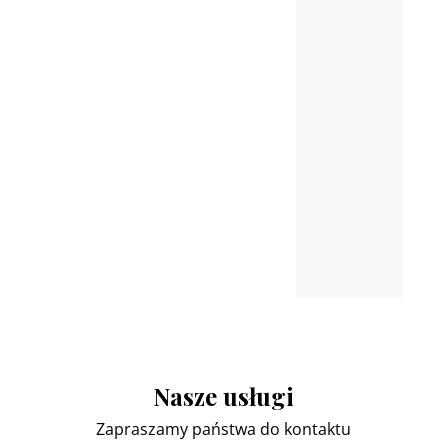
Płońsk, Ciechanów,
Pułtusk, Nasielsk, Marki,
Łomianki
oraz miejscowościach
ościennych
Nasze usługi
Zapraszamy państwa do kontaktu