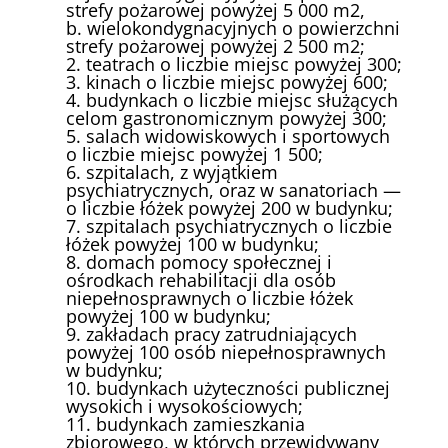
strefy pożarowej powyżej 5 000 m2,
b. wielokondygnacyjnych o powierzchni
strefy pożarowej powyżej 2 500 m2;
2. teatrach o liczbie miejsc powyżej 300;
3. kinach o liczbie miejsc powyżej 600;
4. budynkach o liczbie miejsc służących
celom gastronomicznym powyżej 300;
5. salach widowiskowych i sportowych
o liczbie miejsc powyżej 1 500;
6. szpitalach, z wyjątkiem
psychiatrycznych, oraz w sanatoriach —
o liczbie łóżek powyżej 200 w budynku;
7. szpitalach psychiatrycznych o liczbie
łóżek powyżej 100 w budynku;
8. domach pomocy społecznej i
ośrodkach rehabilitacji dla osób
niepełnosprawnych o liczbie łóżek
powyżej 100 w budynku;
9. zakładach pracy zatrudniających
powyżej 100 osób niepełnosprawnych
w budynku;
10. budynkach użyteczności publicznej
wysokich i wysokościowych;
11. budynkach zamieszkania
zbiorowego, w których przewidywany