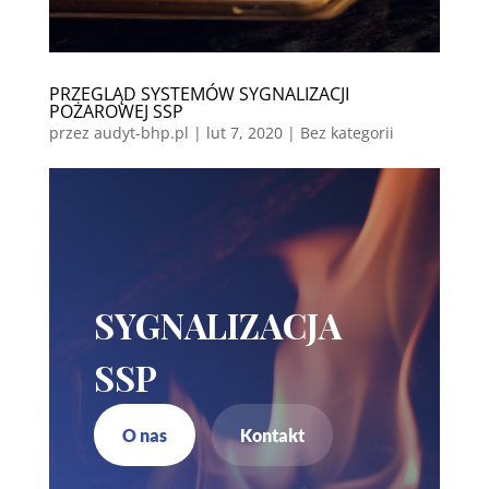
PRZEGLĄD SYSTEMÓW SYGNALIZACJI
POŻAROWEJ SSP
przez
audyt-bhp.pl
|
lut 7, 2020
| Bez kategorii
SYGNALIZACJA
SSP
O nas
Kontakt