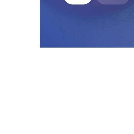
Z
7
b