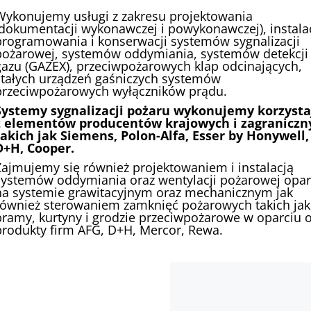
Wykonujemy usługi z zakresu projektowania
(dokumentacji wykonawczej i powykonawczej), instalac
programowania i konserwacji systemów sygnalizacji
pożarowej, systemów oddymiania, systemów detekcji
gazu (GAZEX), przeciwpożarowych klap odcinających,
stałych urządzeń gaśniczych systemów
przeciwpożarowych wyłączników prądu.
Systemy sygnalizacji pożaru wykonujemy korzysta
z elementów producentów krajowych i zagraniczn
takich jak Siemens, Polon-Alfa, Esser by Honywell,
D+H, Cooper.
Zajmujemy się również projektowaniem i instalacją
systemów oddymiania oraz wentylacji pożarowej opar
na systemie grawitacyjnym oraz mechanicznym jak
również sterowaniem zamknięć pożarowych takich jak
bramy, kurtyny i grodzie przeciwpożarowe w oparciu 
produkty firm AFG, D+H, Mercor, Rewa.