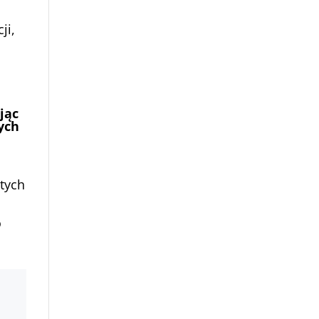
ji,
jąc
ych
tych
o