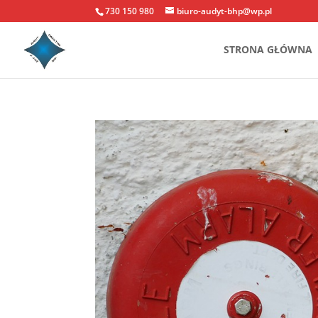
730 150 980
biuro-audyt-bhp@wp.pl
STRONA GŁÓWNA