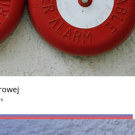
arowej
ii