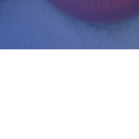
adzwoń do nas
Zapraszamy do biura
30 150 980
Biuro Obsługi Firm
biuro-audyt-
AUDYT-BHP
hp@wp.pl
NIP: 5681116165
05-190 Nasielsk
ul.Kościuszki 39