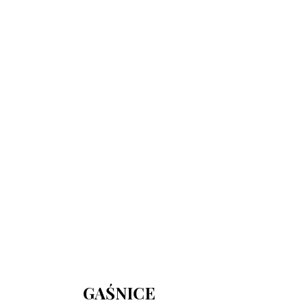
730 150 980
biuro-audyt-bhp@wp.pl
Zapraszamy do biura
Biuro Obsługi Firm AUDYT-BHP
NIP: 5681116165
05-190 Nasielsk
ul.Kościuszki 39
GAŚNICE