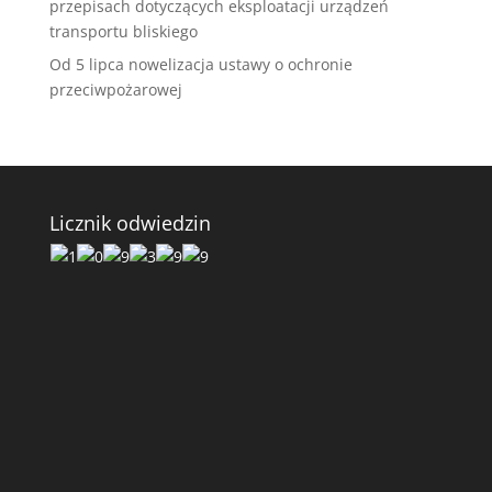
przepisach dotyczących eksploatacji urządzeń
transportu bliskiego
Od 5 lipca nowelizacja ustawy o ochronie
przeciwpożarowej
Licznik odwiedzin