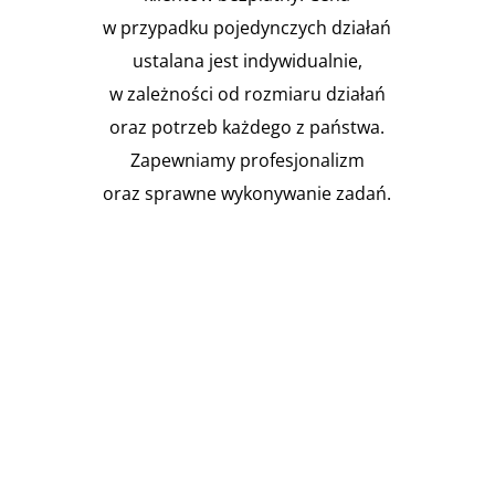
w przypadku pojedynczych działań
ustalana jest indywidualnie,
w zależności od rozmiaru działań
oraz potrzeb każdego z państwa.
Zapewniamy profesjonalizm
oraz sprawne wykonywanie zadań.

Instalacja Przejść i przepustów
pożarowych
Zgodnie z obowiązującymi
przepisami prawa budowlanego,
budynki muszą być...