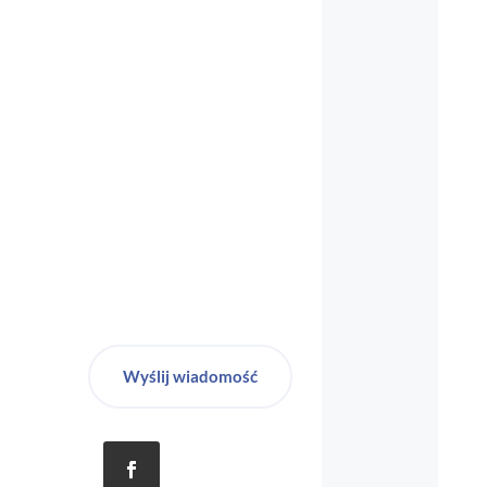
biuro-audyt-bhp@wp.pl
Wyślij wiadomość