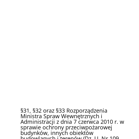
§31, §32 oraz §33 Rozporządzenia
Ministra Spraw Wewnętrznych i
Administracji z dnia 7 czerwca 2010 r. w
sprawie ochrony przeciwpożarowej
budynków, innych obiektów
budowlanych i terenów (Dz. U. Nr 109,