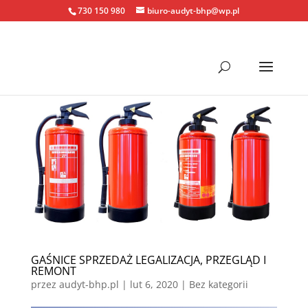
730 150 980
biuro-audyt-bhp@wp.pl
GAŚNICE SPRZEDAŻ LEGALIZACJA, PRZEGLĄD I
REMONT
przez
audyt-bhp.pl
|
lut 6, 2020
| Bez kategorii