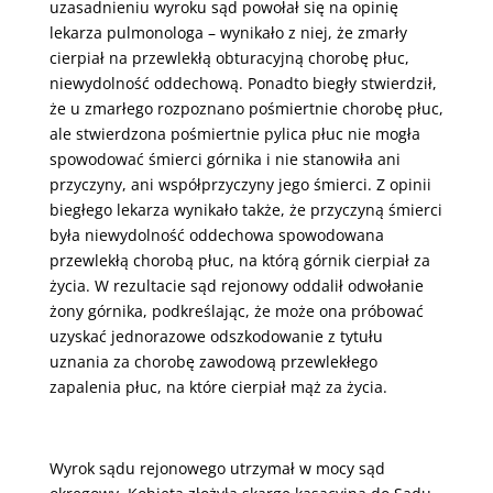
uzasadnieniu wyroku sąd powołał się na opinię
lekarza pulmonologa – wynikało z niej, że zmarły
cierpiał na przewlekłą obturacyjną chorobę płuc,
niewydolność oddechową. Ponadto biegły stwierdził,
że u zmarłego rozpoznano pośmiertnie chorobę płuc,
ale stwierdzona pośmiertnie pylica płuc nie mogła
spowodować śmierci górnika i nie stanowiła ani
przyczyny, ani współprzyczyny jego śmierci. Z opinii
biegłego lekarza wynikało także, że przyczyną śmierci
była niewydolność oddechowa spowodowana
przewlekłą chorobą płuc, na którą górnik cierpiał za
życia. W rezultacie sąd rejonowy oddalił odwołanie
żony górnika, podkreślając, że może ona próbować
uzyskać jednorazowe odszkodowanie z tytułu
uznania za chorobę zawodową przewlekłego
zapalenia płuc, na które cierpiał mąż za życia.
Wyrok sądu rejonowego utrzymał w mocy sąd