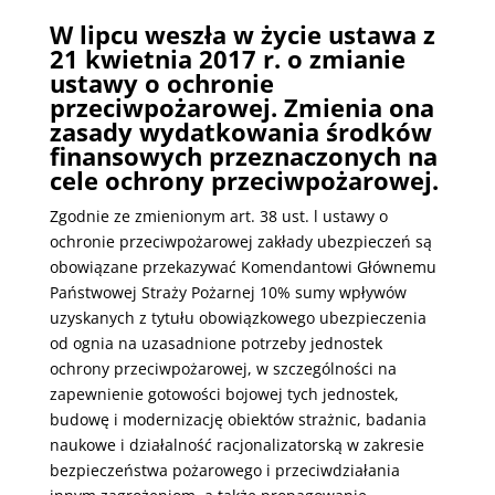
W lipcu weszła w życie ustawa z
21 kwietnia 2017 r. o zmiani
e
u
staw
y
o ochronie
przeciwpożarowej. Zmienia ona
zasady wydatkowania
śr
odków
finansowych przeznaczonych na
cele ochrony przec
i
wpoża
r
owe
j.
Zgodnie ze zmienionym art. 38 ust. l ustawy o
ochronie przeciwpożarowej zakłady ubezpieczeń są
obowiązane przekazywać Komendantowi Głównemu
Państwowej Straży Pożarnej 10% sumy wpływów
uzyskanych z tytułu obowiązkowego ubezpieczenia
od ognia na uzasadnione potrzeby jednostek
ochrony przeciwpożarowej, w szczególności na
zapewnienie gotowości bojowej tych jednostek,
budowę i modernizację obiektów strażnic, badania
naukowe i działalność racjonalizatorską w zakresie
bezpieczeństwa pożarowego i przeciwdziałania