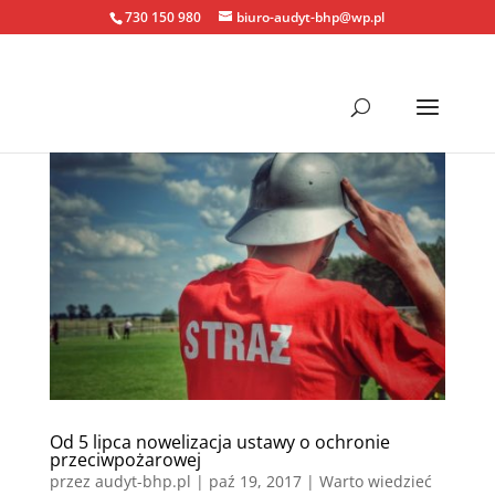
730 150 980
biuro-audyt-bhp@wp.pl
Od 5 lipca nowelizacja ustawy o ochronie
przeciwpożarowej
przez
audyt-bhp.pl
|
paź 19, 2017
|
Warto wiedzieć