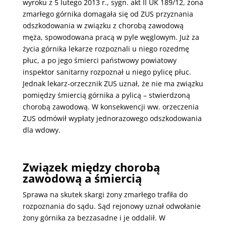
wyroku z 5 lutego 2013 r., sygn. akt II UK 189/12, żona
zmarłego górnika domagała się od ZUS przyznania
odszkodowania w związku z chorobą zawodową
męża, spowodowana pracą w pyle węglowym. Już za
życia górnika lekarze rozpoznali u niego rozedmę
płuc, a po jego śmierci państwowy powiatowy
inspektor sanitarny rozpoznał u niego pylicę płuc.
Jednak lekarz-orzecznik ZUS uznał, że nie ma związku
pomiędzy śmiercią górnika a pylicą – stwierdzoną
chorobą zawodową. W konsekwencji ww. orzeczenia
ZUS odmówił wypłaty jednorazowego odszkodowania
dla wdowy.
Związek między chorobą
zawodową a śmiercią
Sprawa na skutek skargi żony zmarłego trafiła do
rozpoznania do sądu. Sąd rejonowy uznał odwołanie
żony górnika za bezzasadne i je oddalił. W