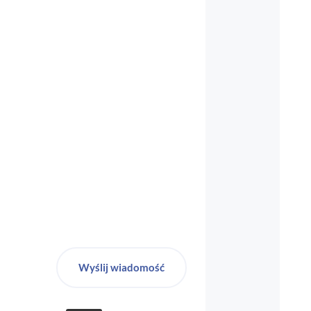
biuro-audyt-bhp@wp.pl
Wyślij wiadomość