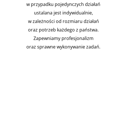
w przypadku pojedynczych działań
ustalana jest indywidualnie,
w zależności od rozmiaru działań
oraz potrzeb każdego z państwa.
Zapewniamy profesjonalizm
oraz sprawne wykonywanie zadań.

Instalacja Przejść i przepustów
pożarowych
Zgodnie z obowiązującymi
przepisami prawa budowlanego,
budynki muszą być...