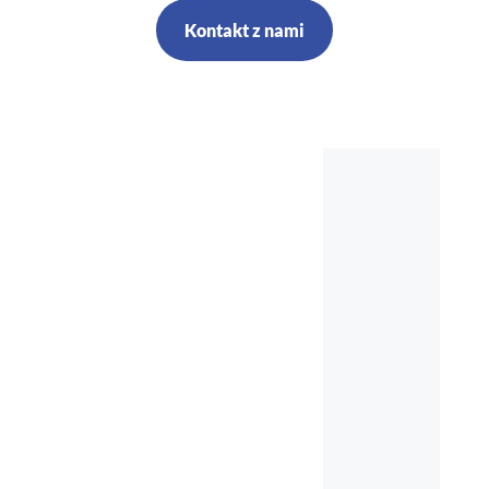
Kontakt z nami
Szkolenia,
kursy, audyt,
doradztwo,
nadzór