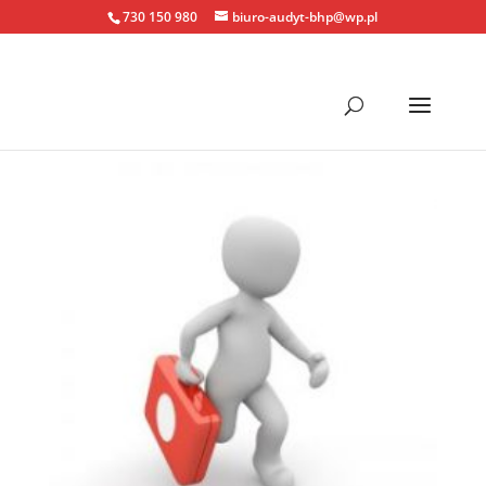
730 150 980
biuro-audyt-bhp@wp.pl