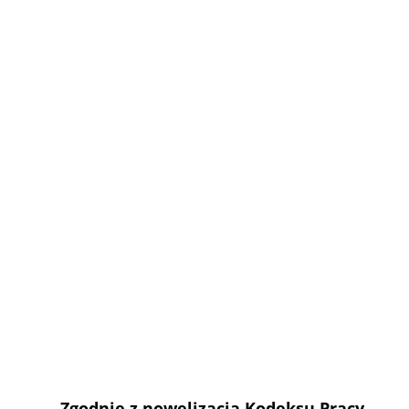
Zgodnie z nowelizacją Kodeksu Pracy