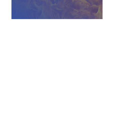
Zadzwoń do nas
730 150 980
biuro-audyt-bhp@wp.pl
Zapraszamy do biura
Biuro Obsługi Firm AUDYT-BHP
NIP: 5681116165
05-190 Nasielsk
ul.Kościuszki 39