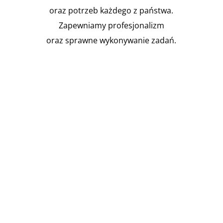
oraz potrzeb każdego z państwa.
Zapewniamy profesjonalizm
oraz sprawne wykonywanie zadań.

Instalacja Przejść i przepustów
pożarowych
Zgodnie z obowiązującymi
przepisami prawa budowlanego,
budynki muszą być...
