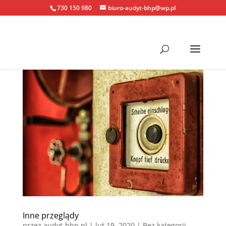
730 150 980
biuro-audyt-bhp@wp.pl
Inne przeglądy
przez
audyt-bhp.pl
|
lut 19, 2020
| Bez kategorii