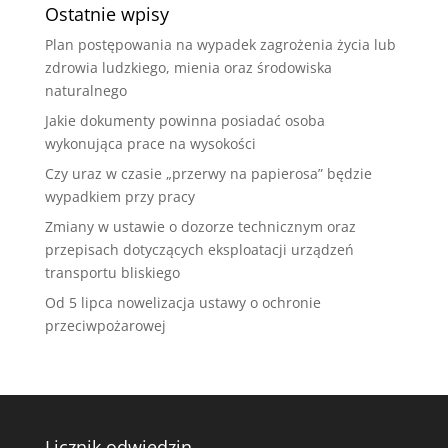
Ostatnie wpisy
Plan postępowania na wypadek zagrożenia życia lub
zdrowia ludzkiego, mienia oraz środowiska
naturalnego
Jakie dokumenty powinna posiadać osoba
wykonująca prace na wysokości
Czy uraz w czasie „przerwy na papierosa” będzie
wypadkiem przy pracy
Zmiany w ustawie o dozorze technicznym oraz
przepisach dotyczących eksploatacji urządzeń
transportu bliskiego
Od 5 lipca nowelizacja ustawy o ochronie
przeciwpożarowej
Licznik odwiedzin