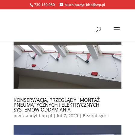
730 150 980
biuro-audyt-bhp@wp.pl
KONSERWACJA, PRZEGLĄDY I MONTAŻ
PNEUMATYCZNYCH I ELEKTRYCZNYCH
SYSTEMÓW ODDYMIANIA
przez
audyt-bhp.pl
|
lut 7, 2020
| Bez kategorii