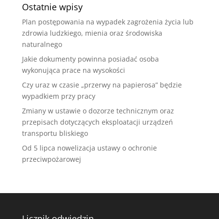
Ostatnie wpisy
Plan postępowania na wypadek zagrożenia życia lub
zdrowia ludzkiego, mienia oraz środowiska
naturalnego
Jakie dokumenty powinna posiadać osoba
wykonująca prace na wysokości
Czy uraz w czasie „przerwy na papierosa” będzie
wypadkiem przy pracy
Zmiany w ustawie o dozorze technicznym oraz
przepisach dotyczących eksploatacji urządzeń
transportu bliskiego
Od 5 lipca nowelizacja ustawy o ochronie
przeciwpożarowej
Licznik odwiedzin