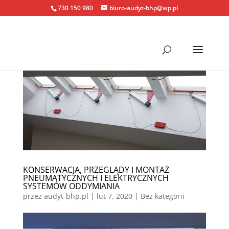
730 150 980
biuro-audyt-bhp@wp.pl
KONSERWACJA, PRZEGLĄDY I MONTAŻ
PNEUMATYCZNYCH I ELEKTRYCZNYCH
SYSTEMÓW ODDYMIANIA
przez
audyt-bhp.pl
|
lut 7, 2020
| Bez kategorii