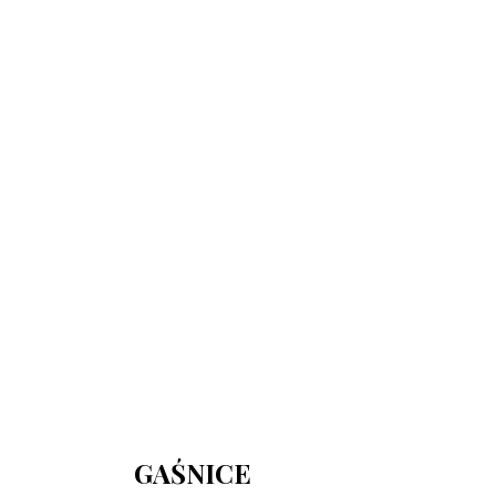
730 150 980
biuro-audyt-bhp@wp.pl
Zapraszamy do biura
Biuro Obsługi Firm AUDYT-BHP
NIP: 5681116165
05-190 Nasielsk
ul.Kościuszki 39
GAŚNICE