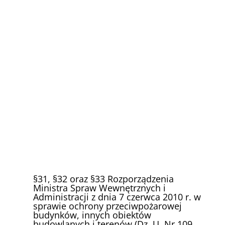
§31, §32 oraz §33 Rozporządzenia
Ministra Spraw Wewnętrznych i
Administracji z dnia 7 czerwca 2010 r. w
sprawie ochrony przeciwpożarowej
budynków, innych obiektów
budowlanych i terenów (Dz. U. Nr 109,