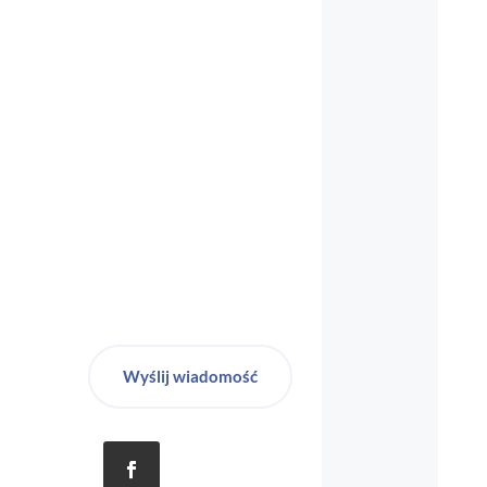
biuro-audyt-bhp@wp.pl
Wyślij wiadomość