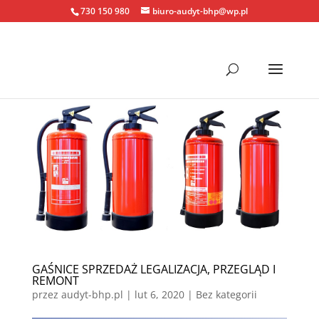
730 150 980
biuro-audyt-bhp@wp.pl
GAŚNICE SPRZEDAŻ LEGALIZACJA, PRZEGLĄD I
REMONT
przez
audyt-bhp.pl
|
lut 6, 2020
| Bez kategorii