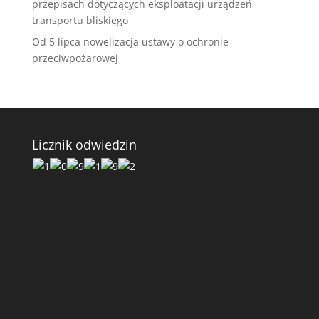
przepisach dotyczących eksploatacji urządzeń
transportu bliskiego
Od 5 lipca nowelizacja ustawy o ochronie
przeciwpożarowej
Licznik odwiedzin