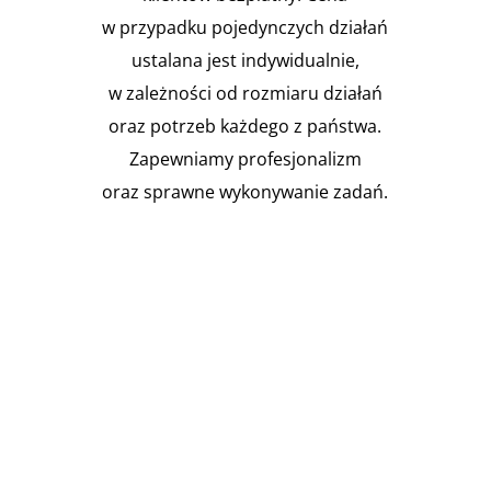
w przypadku pojedynczych działań
ustalana jest indywidualnie,
w zależności od rozmiaru działań
oraz potrzeb każdego z państwa.
Zapewniamy profesjonalizm
oraz sprawne wykonywanie zadań.

Instalacja Przejść i przepustów
pożarowych
Zgodnie z obowiązującymi
przepisami prawa budowlanego,
budynki muszą być...