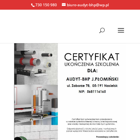
730 150 980
biuro-audyt-bhp@wp.pl