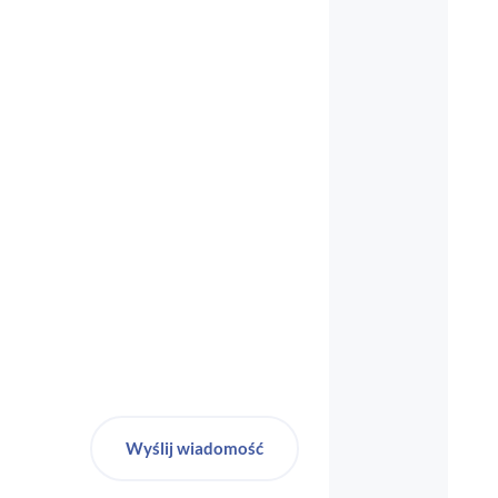
biuro-audyt-bhp@wp.pl
Wyślij wiadomość