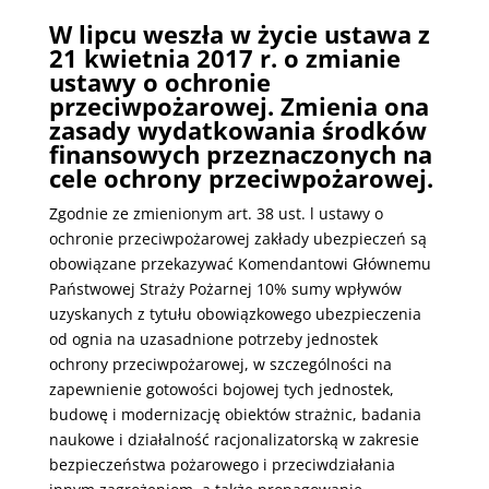
W lipcu weszła w życie ustawa z
21 kwietnia 2017 r. o zmiani
e
u
staw
y
o ochronie
przeciwpożarowej. Zmienia ona
zasady wydatkowania
śr
odków
finansowych przeznaczonych na
cele ochrony przec
i
wpoża
r
owe
j.
Zgodnie ze zmienionym art. 38 ust. l ustawy o
ochronie przeciwpożarowej zakłady ubezpieczeń są
obowiązane przekazywać Komendantowi Głównemu
Państwowej Straży Pożarnej 10% sumy wpływów
uzyskanych z tytułu obowiązkowego ubezpieczenia
od ognia na uzasadnione potrzeby jednostek
ochrony przeciwpożarowej, w szczególności na
zapewnienie gotowości bojowej tych jednostek,
budowę i modernizację obiektów strażnic, badania
naukowe i działalność racjonalizatorską w zakresie
bezpieczeństwa pożarowego i przeciwdziałania