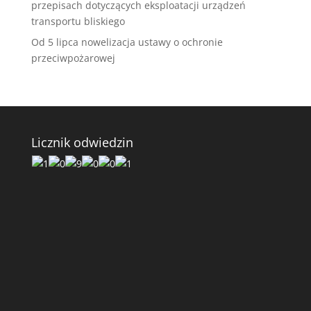
przepisach dotyczących eksploatacji urządzeń
transportu bliskiego
Od 5 lipca nowelizacja ustawy o ochronie
przeciwpożarowej
Licznik odwiedzin