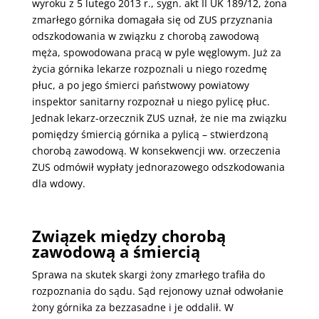
wyroku z 5 lutego 2013 r., sygn. akt II UK 189/12, żona
zmarłego górnika domagała się od ZUS przyznania
odszkodowania w związku z chorobą zawodową
męża, spowodowana pracą w pyle węglowym. Już za
życia górnika lekarze rozpoznali u niego rozedmę
płuc, a po jego śmierci państwowy powiatowy
inspektor sanitarny rozpoznał u niego pylicę płuc.
Jednak lekarz-orzecznik ZUS uznał, że nie ma związku
pomiędzy śmiercią górnika a pylicą – stwierdzoną
chorobą zawodową. W konsekwencji ww. orzeczenia
ZUS odmówił wypłaty jednorazowego odszkodowania
dla wdowy.
Związek między chorobą
zawodową a śmiercią
Sprawa na skutek skargi żony zmarłego trafiła do
rozpoznania do sądu. Sąd rejonowy uznał odwołanie
żony górnika za bezzasadne i je oddalił. W