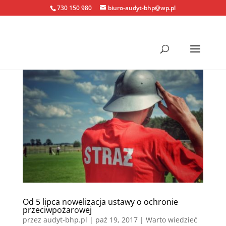
730 150 980
biuro-audyt-bhp@wp.pl
Od 5 lipca nowelizacja ustawy o ochronie
przeciwpożarowej
przez
audyt-bhp.pl
|
paź 19, 2017
|
Warto wiedzieć