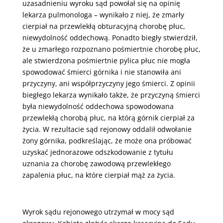
uzasadnieniu wyroku sąd powołał się na opinię
lekarza pulmonologa – wynikało z niej, że zmarły
cierpiał na przewlekłą obturacyjną chorobę płuc,
niewydolność oddechową. Ponadto biegły stwierdził,
że u zmarłego rozpoznano pośmiertnie chorobę płuc,
ale stwierdzona pośmiertnie pylica płuc nie mogła
spowodować śmierci górnika i nie stanowiła ani
przyczyny, ani współprzyczyny jego śmierci. Z opinii
biegłego lekarza wynikało także, że przyczyną śmierci
była niewydolność oddechowa spowodowana
przewlekłą chorobą płuc, na którą górnik cierpiał za
życia. W rezultacie sąd rejonowy oddalił odwołanie
żony górnika, podkreślając, że może ona próbować
uzyskać jednorazowe odszkodowanie z tytułu
uznania za chorobę zawodową przewlekłego
zapalenia płuc, na które cierpiał mąż za życia.
Wyrok sądu rejonowego utrzymał w mocy sąd